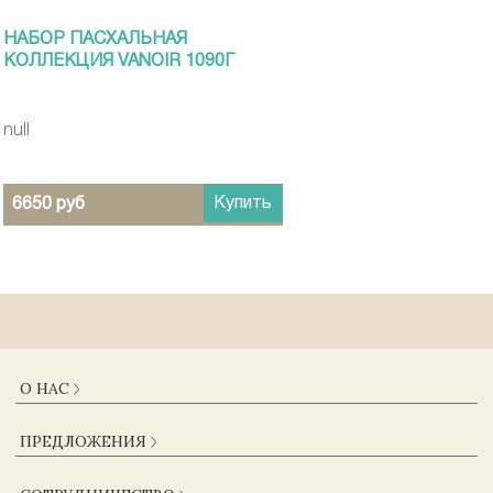
НАБОР ПАСХАЛЬНАЯ
КОЛЛЕКЦИЯ VANOIR 1090Г
null
Купить
6650 руб
О НАС
О КОМПАНИИ
ПРЕДЛОЖЕНИЯ
ДОСТАВКА И ОПЛАТА
ГАРАНТИИ
КАТАЛОГ
ЖУРНАЛ