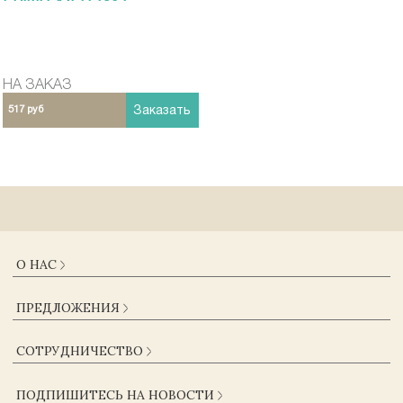
НА ЗАКАЗ
517 руб
Заказать
О НАС
О КОМПАНИИ
ПРЕДЛОЖЕНИЯ
ДОСТАВКА И ОПЛАТА
ГАРАНТИИ
КАТАЛОГ
СОТРУДНИЧЕСТВО
ЖУРНАЛ
КОНТАКТЫ
ОПТОВИКАМ
СОГЛАСИЕ НА ОБРАБОТКУ ПЕРСОНАЛЬНЫХ ДАННЫХ
ПОДПИШИТЕСЬ НА НОВОСТИ
ПОСТАВЩИКАМ