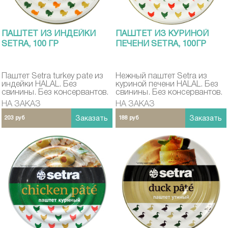
ПАШТЕТ ИЗ ИНДЕЙКИ
ПАШТЕТ ИЗ КУРИНОЙ
SETRA, 100 ГР
ПЕЧЕНИ SETRA, 100ГР
Паштет Setra turkey pate из
Нежный паштет Setra из
индейки HALAL. Без
куриной печени HALAL. Без
свинины. Без консервантов.
свинины. Без консервантов.
Не содержит ГМО
Не содержит ГМО
НА ЗАКАЗ
НА ЗАКАЗ
203 руб
Заказать
188 руб
Заказать