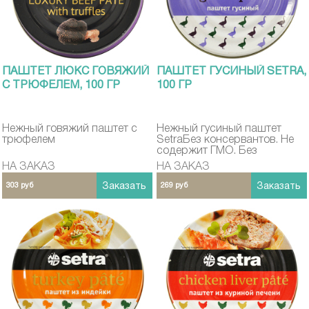
ПАШТЕТ ЛЮКС ГОВЯЖИЙ
ПАШТЕТ ГУСИНЫЙ SETRA,
С ТРЮФЕЛЕМ, 100 ГР
100 ГР
Нежный говяжий паштет с
Нежный гусиный паштет
трюфелем
SetraБез консервантов. Не
содержит ГМО. Без
свинины.
НА ЗАКАЗ
НА ЗАКАЗ
303 руб
Заказать
269 руб
Заказать