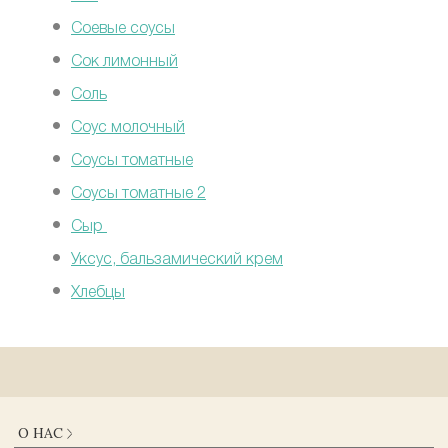
Соевые соусы
Сок лимонный
Соль
Соус молочный
Соусы томатные
Соусы томатные 2
Сыр
Уксус, бальзамический крем
Хлебцы
О НАС