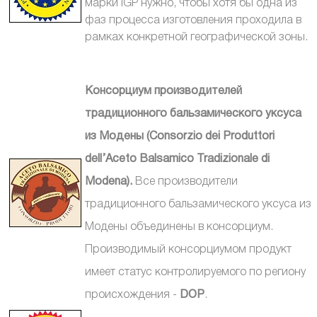
марки IGP нужно, чтобы хотя бы одна из
фаз процесса изготовления проходила в
рамках конкретной географической зоны.
Консорциум производителей
традиционного бальзамического уксуса
из Модены (
Consorzio dei Produttori
dell’Aceto Balsamico Tradizionale di
Modena).
Все производители
традиционного бальзамического уксуса из
Модены объединены в консорциум.
Производимый консорциумом продукт
имеет статус контролируемого по региону
происхождения -
DOP
.