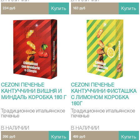
234 руб
Купить
163 руб
Купить
CEZONI ПЕЧЕНЬЕ
CEZONI ПЕЧЕНЬЕ
КАНТУЧЧИНИ ВИШНЯ И
КАНТУЧЧИНИ ФИСТАШКА
МИНДАЛЬ КОРОБКА 180 Г
С ЛИМОНОМ КОРОБКА
180Г
Традиционное итальянское
Традиционное итальянское
печенье
печенье
В НАЛИЧИИ
В НАЛИЧИИ
396 руб
Купить
499 руб
Купить