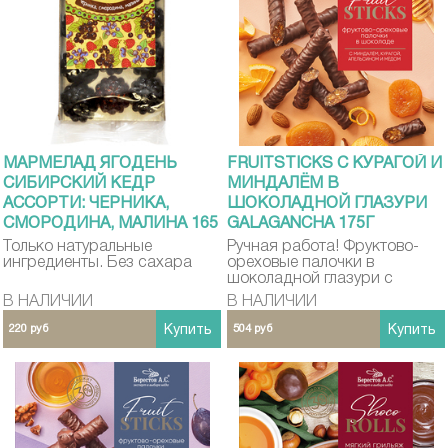
МАРМЕЛАД ЯГОДЕНЬ
FRUITSTICKS С КУРАГОЙ И
СИБИРСКИЙ КЕДР
МИНДАЛЁМ В
АССОРТИ: ЧЕРНИКА,
ШОКОЛАДНОЙ ГЛАЗУРИ
СМОРОДИНА, МАЛИНА 165
GALAGANCHA 175Г
ГР
Только натуральные
Ручная работа! Фруктово-
ингредиенты. Без сахара
ореховые палочки в
шоколадной глазури с
медом.
В НАЛИЧИИ
В НАЛИЧИИ
220 руб
Купить
504 руб
Купить