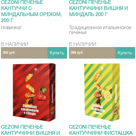
CEZONI ПЕЧЕНЬЕ
CEZONI ПЕЧЕНЬЕ
КАНТУЧЧИ С
КАНТУЧЧИНИ ВИШНЯ И
МИНДАЛЬНЫМ ОРЕХОМ,
МИНДАЛЬ 200 Г
200 Г
Новинка!
Традиционное итальянское
печенье
В НАЛИЧИИ
В НАЛИЧИИ
599 руб
Купить
388 руб
Купить
CEZONI ПЕЧЕНЬЕ
CEZONI ПЕЧЕНЬЕ
КАНТУЧЧИНИ ВИШНЯ И
КАНТУЧЧИНИ ФИСТАШКА