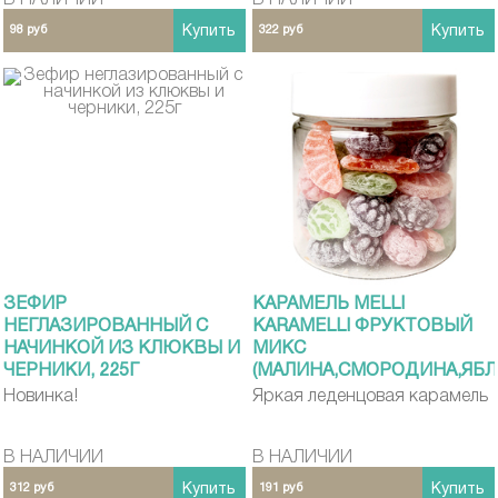
В НАЛИЧИИ
В НАЛИЧИИ
98 руб
Купить
322 руб
Купить
ЗЕФИР
КАРАМЕЛЬ MELLI
НЕГЛАЗИРОВАННЫЙ С
KARAMELLI ФРУКТОВЫЙ
НАЧИНКОЙ ИЗ КЛЮКВЫ И
МИКС
ЧЕРНИКИ, 225Г
(МАЛИНА,СМОРОДИНА,ЯБЛ
ДАЛМАТОВО 110Г
Новинка!
Яркая леденцовая карамель
В НАЛИЧИИ
В НАЛИЧИИ
312 руб
Купить
191 руб
Купить