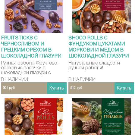
FRUITSTICKS С
SHOCO ROLLS С
ЧЕРНОСЛИВОМ И
ФУНДУКОМ ЦУКАТАМИ
ГРЕЦКИМ ОРЕХОМ В
МОРКОВИ И МЕДОМ В
ШОКОЛАДНОЙ ГЛАЗУРИ
ШОКОЛАДНОЙ ГЛАЗУРИ
GALAGANCHA 175Г
GALAGANCHA 135 Г
Ручная работа! Фруктово-
Натуральные сладости
ореховые палочки в
ручной работы!
шоколадной глазури с
медом.
В НАЛИЧИИ
В НАЛИЧИИ
504 руб
Купить
512 руб
Купить