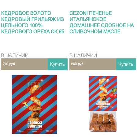
КЕДРОВОЕ ЗОЛОТО
CEZONI ПЕЧЕНЬЕ
КЕДРОВЫЙ ГРИЛЬЯЖ ИЗ
ИТАЛЬЯНСКОЕ
ЦЕЛЬНОГО 100%
ДОМАШНЕЕ СДОБНОЕ НА
КЕДРОВОГО ОРЕХА СК 85
СЛИВОЧНОМ МАСЛЕ
Г
КОРОБКА 220 Г
В НАЛИЧИИ
В НАЛИЧИИ
716 руб
Купить
263 руб
Купить