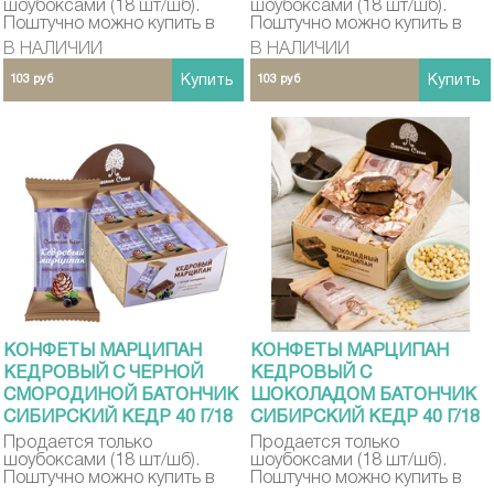
шоубоксами (18 шт/шб).
шоубоксами (18 шт/шб).
Поштучно можно купить в
Поштучно можно купить в
розничных магазинах
розничных магазинах
В НАЛИЧИИ
В НАЛИЧИИ
CEZONI MARKET в Москве
CEZONI MARKET в Москве
103 руб
Купить
103 руб
Купить
КОНФЕТЫ МАРЦИПАН
КОНФЕТЫ МАРЦИПАН
КЕДРОВЫЙ С ЧЕРНОЙ
КЕДРОВЫЙ С
СМОРОДИНОЙ БАТОНЧИК
ШОКОЛАДОМ БАТОНЧИК
СИБИРСКИЙ КЕДР 40 Г/18
СИБИРСКИЙ КЕДР 40 Г/18
ШТ
ШТ
Продается только
Продается только
шоубоксами (18 шт/шб).
шоубоксами (18 шт/шб).
Поштучно можно купить в
Поштучно можно купить в