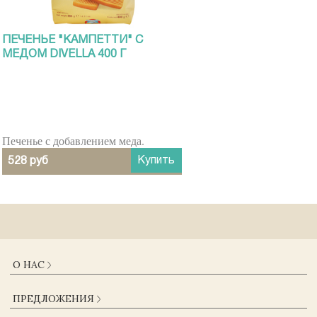
ПЕЧЕНЬЕ "КАМПЕТТИ" С
МЕДОМ DIVELLA 400 Г
Печенье с добавлением меда.
Купить
528 руб
О НАС
О КОМПАНИИ
ПРЕДЛОЖЕНИЯ
ДОСТАВКА И ОПЛАТА
ГАРАНТИИ