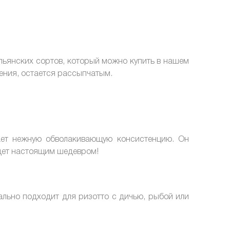
льянских сортов, который можно купить в нашем
ления, остается рассыпчатым.
тает нежную обволакивающую консистенцию. Он
удет настоящим шедевром!
льно подходит для ризотто с дичью, рыбой или