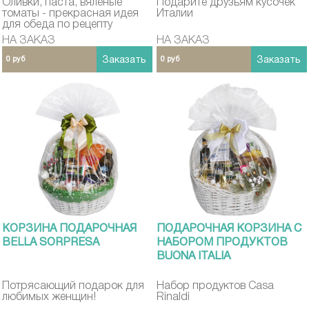
Оливки, паста, вяленые
Подарите друзьям кусочек
томаты - прекрасная идея
Италии
для обеда по рецепту
средиземноморской кухни
НА ЗАКАЗ
НА ЗАКАЗ
0 руб
Заказать
0 руб
Заказать
КОРЗИНА ПОДАРОЧНАЯ
ПОДАРОЧНАЯ КОРЗИНА С
BELLA SORPRESA
НАБОРОМ ПРОДУКТОВ
BUONA ITALIA
Потрясающий подарок для
Набор продуктов Casa
любимых женщин!
Rinaldi