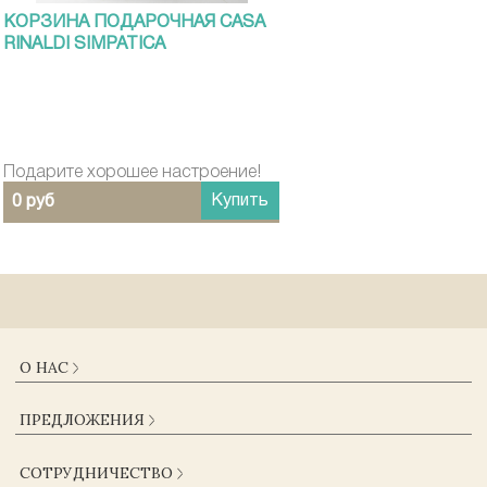
КОРЗИНА ПОДАРОЧНАЯ CASA
RINALDI SIMPATICA
Подарите хорошее настроение!
Купить
0 руб
О НАС
О КОМПАНИИ
ПРЕДЛОЖЕНИЯ
ДОСТАВКА И ОПЛАТА
ГАРАНТИИ
КАТАЛОГ
СОТРУДНИЧЕСТВО
ЖУРНАЛ