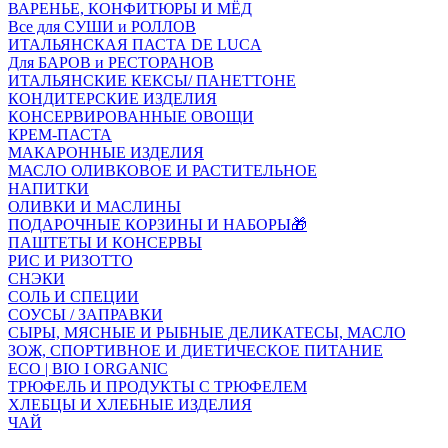
ВАРЕНЬЕ, КОНФИТЮРЫ И МЁД
Все для СУШИ и РОЛЛОВ
ИТАЛЬЯНСКАЯ ПАСТА DE LUCA
Для БАРОВ и РЕСТОРАНОВ
ИТАЛЬЯНСКИЕ КЕКСЫ/ ПАНЕТТОНЕ
КОНДИТЕРСКИЕ ИЗДЕЛИЯ
КОНСЕРВИРОВАННЫЕ ОВОЩИ
КРЕМ-ПАСТА
МАКАРОННЫЕ ИЗДЕЛИЯ
МАСЛО ОЛИВКОВОЕ И РАСТИТЕЛЬНОЕ
НАПИТКИ
ОЛИВКИ И МАСЛИНЫ
ПОДАРОЧНЫЕ КОРЗИНЫ И НАБОРЫ🎁
ПАШТЕТЫ И КОНСЕРВЫ
РИС И РИЗОТТО
СНЭКИ
СОЛЬ И СПЕЦИИ
СОУСЫ / ЗАПРАВКИ
СЫРЫ, МЯСНЫЕ И РЫБНЫЕ ДЕЛИКАТЕСЫ, МАСЛО
ЗОЖ, СПОРТИВНОЕ И ДИЕТИЧЕСКОЕ ПИТАНИЕ
ECO | BIO I ORGANIC
ТРЮФЕЛЬ И ПРОДУКТЫ С ТРЮФЕЛЕМ
ХЛЕБЦЫ И ХЛЕБНЫЕ ИЗДЕЛИЯ
ЧАЙ