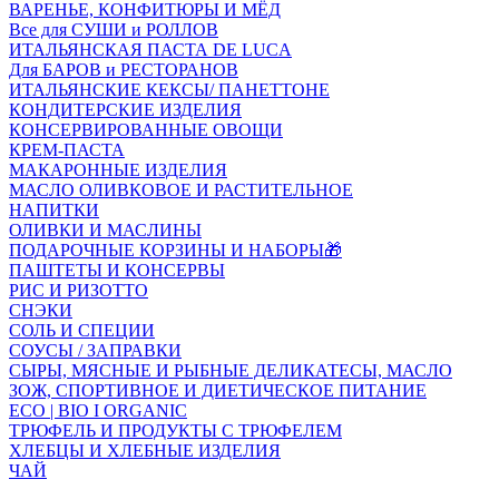
ВАРЕНЬЕ, КОНФИТЮРЫ И МЁД
Все для СУШИ и РОЛЛОВ
ИТАЛЬЯНСКАЯ ПАСТА DE LUCA
Для БАРОВ и РЕСТОРАНОВ
ИТАЛЬЯНСКИЕ КЕКСЫ/ ПАНЕТТОНЕ
КОНДИТЕРСКИЕ ИЗДЕЛИЯ
КОНСЕРВИРОВАННЫЕ ОВОЩИ
КРЕМ-ПАСТА
МАКАРОННЫЕ ИЗДЕЛИЯ
МАСЛО ОЛИВКОВОЕ И РАСТИТЕЛЬНОЕ
НАПИТКИ
ОЛИВКИ И МАСЛИНЫ
ПОДАРОЧНЫЕ КОРЗИНЫ И НАБОРЫ🎁
ПАШТЕТЫ И КОНСЕРВЫ
РИС И РИЗОТТО
СНЭКИ
СОЛЬ И СПЕЦИИ
СОУСЫ / ЗАПРАВКИ
СЫРЫ, МЯСНЫЕ И РЫБНЫЕ ДЕЛИКАТЕСЫ, МАСЛО
ЗОЖ, СПОРТИВНОЕ И ДИЕТИЧЕСКОЕ ПИТАНИЕ
ECO | BIO I ORGANIC
ТРЮФЕЛЬ И ПРОДУКТЫ С ТРЮФЕЛЕМ
ХЛЕБЦЫ И ХЛЕБНЫЕ ИЗДЕЛИЯ
ЧАЙ