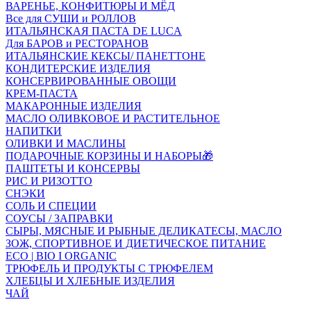
ВАРЕНЬЕ, КОНФИТЮРЫ И МЁД
Все для СУШИ и РОЛЛОВ
ИТАЛЬЯНСКАЯ ПАСТА DE LUCA
Для БАРОВ и РЕСТОРАНОВ
ИТАЛЬЯНСКИЕ КЕКСЫ/ ПАНЕТТОНЕ
КОНДИТЕРСКИЕ ИЗДЕЛИЯ
КОНСЕРВИРОВАННЫЕ ОВОЩИ
КРЕМ-ПАСТА
МАКАРОННЫЕ ИЗДЕЛИЯ
МАСЛО ОЛИВКОВОЕ И РАСТИТЕЛЬНОЕ
НАПИТКИ
ОЛИВКИ И МАСЛИНЫ
ПОДАРОЧНЫЕ КОРЗИНЫ И НАБОРЫ🎁
ПАШТЕТЫ И КОНСЕРВЫ
РИС И РИЗОТТО
СНЭКИ
СОЛЬ И СПЕЦИИ
СОУСЫ / ЗАПРАВКИ
СЫРЫ, МЯСНЫЕ И РЫБНЫЕ ДЕЛИКАТЕСЫ, МАСЛО
ЗОЖ, СПОРТИВНОЕ И ДИЕТИЧЕСКОЕ ПИТАНИЕ
ECO | BIO I ORGANIC
ТРЮФЕЛЬ И ПРОДУКТЫ С ТРЮФЕЛЕМ
ХЛЕБЦЫ И ХЛЕБНЫЕ ИЗДЕЛИЯ
ЧАЙ