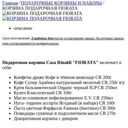
Главная
⁄
ПОДАРОЧНЫЕ КОРЗИНЫ И НАБОРЫ
⁄
КОРЗИНА ПОДАРОЧНАЯ FIORATA
описание
Срок изготовления:
2 рабочих дня
после согласования заказа. На оптовые заказы
срок согласовывается индивидуально.
Подарочная корзина Casa Rinaldi "FIORATA"
включает в
себя:
Конфеты драже Кофе в тёмном шоколаде CR 200г
Кофе Супер Арабика натуральный молотый CR 250г в\у
Крем бальзамический Organic черный IGP CR 250мл
Кулич Классический CR 100г
Масло оливковое нефильтрованное E.V. CR 250мл
Нуга- торроне ассорти Ягодный (в наборе) CR 100г
Паста цветная Фарфалле Fantasia (бантики) CR 500г
Помидоры сушеные в подсолнечном масле CR 270г
Декоративная корзина с декором