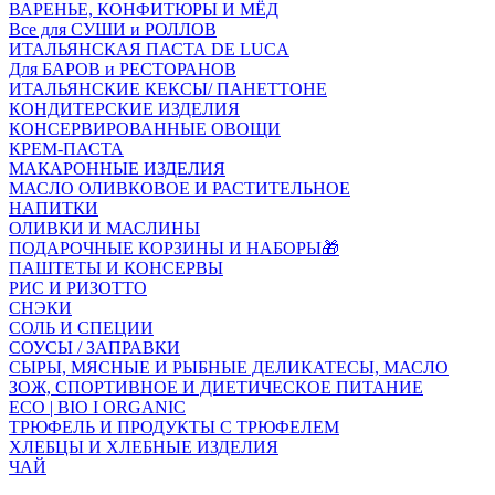
ВАРЕНЬЕ, КОНФИТЮРЫ И МЁД
Все для СУШИ и РОЛЛОВ
ИТАЛЬЯНСКАЯ ПАСТА DE LUCA
Для БАРОВ и РЕСТОРАНОВ
ИТАЛЬЯНСКИЕ КЕКСЫ/ ПАНЕТТОНЕ
КОНДИТЕРСКИЕ ИЗДЕЛИЯ
КОНСЕРВИРОВАННЫЕ ОВОЩИ
КРЕМ-ПАСТА
МАКАРОННЫЕ ИЗДЕЛИЯ
МАСЛО ОЛИВКОВОЕ И РАСТИТЕЛЬНОЕ
НАПИТКИ
ОЛИВКИ И МАСЛИНЫ
ПОДАРОЧНЫЕ КОРЗИНЫ И НАБОРЫ🎁
ПАШТЕТЫ И КОНСЕРВЫ
РИС И РИЗОТТО
СНЭКИ
СОЛЬ И СПЕЦИИ
СОУСЫ / ЗАПРАВКИ
СЫРЫ, МЯСНЫЕ И РЫБНЫЕ ДЕЛИКАТЕСЫ, МАСЛО
ЗОЖ, СПОРТИВНОЕ И ДИЕТИЧЕСКОЕ ПИТАНИЕ
ECO | BIO I ORGANIC
ТРЮФЕЛЬ И ПРОДУКТЫ С ТРЮФЕЛЕМ
ХЛЕБЦЫ И ХЛЕБНЫЕ ИЗДЕЛИЯ
ЧАЙ