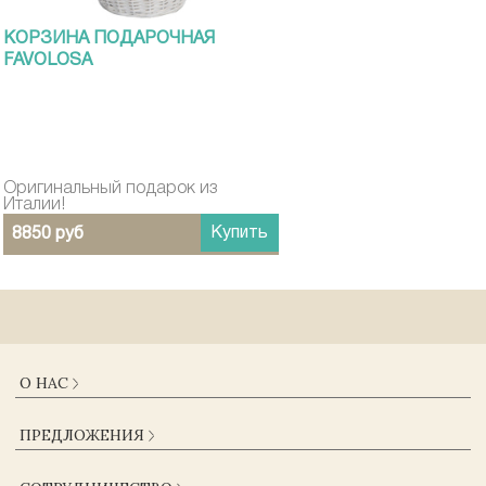
КОРЗИНА ПОДАРОЧНАЯ
FAVOLOSA
Оригинальный подарок из
Италии!
Купить
8850 руб
О НАС
О КОМПАНИИ
ПРЕДЛОЖЕНИЯ
ДОСТАВКА И ОПЛАТА
ГАРАНТИИ
КАТАЛОГ
ЖУРНАЛ