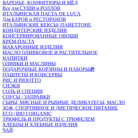
ВАРЕНЬЕ, КОНФИТЮРЫ И МЁД
Все для СУШИ и РОЛЛОВ
ИТАЛЬЯНСКАЯ ПАСТА DE LUCA
Для БАРОВ и РЕСТОРАНОВ
ИТАЛЬЯНСКИЕ КЕКСЫ/ ПАНЕТТОНЕ
КОНДИТЕРСКИЕ ИЗДЕЛИЯ
КОНСЕРВИРОВАННЫЕ ОВОЩИ
КРЕМ-ПАСТА
МАКАРОННЫЕ ИЗДЕЛИЯ
МАСЛО ОЛИВКОВОЕ И РАСТИТЕЛЬНОЕ
НАПИТКИ
ОЛИВКИ И МАСЛИНЫ
ПОДАРОЧНЫЕ КОРЗИНЫ И НАБОРЫ🎁
ПАШТЕТЫ И КОНСЕРВЫ
РИС И РИЗОТТО
СНЭКИ
СОЛЬ И СПЕЦИИ
СОУСЫ / ЗАПРАВКИ
СЫРЫ, МЯСНЫЕ И РЫБНЫЕ ДЕЛИКАТЕСЫ, МАСЛО
ЗОЖ, СПОРТИВНОЕ И ДИЕТИЧЕСКОЕ ПИТАНИЕ
ECO | BIO I ORGANIC
ТРЮФЕЛЬ И ПРОДУКТЫ С ТРЮФЕЛЕМ
ХЛЕБЦЫ И ХЛЕБНЫЕ ИЗДЕЛИЯ
ЧАЙ