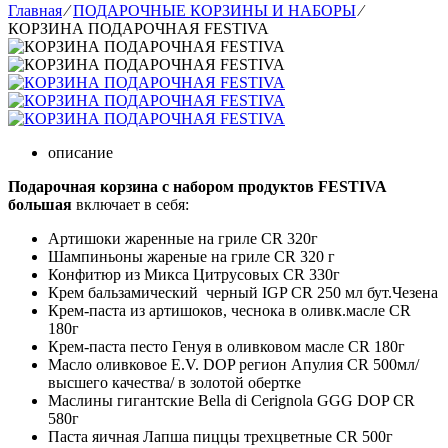
Главная
⁄
ПОДАРОЧНЫЕ КОРЗИНЫ И НАБОРЫ
⁄
КОРЗИНА ПОДАРОЧНАЯ FESTIVA
описание
Подарочная корзина с набором продуктов FESTIVA
большая
включает в себя:
Артишоки жаренные на гриле CR 320г
Шампиньоны жареные на гриле CR 320 г
Конфитюр из Микса Цитрусовых CR 330г
Крем бальзамический черный IGP CR 250 мл бут.Чезена
Крем-паста из артишоков, чеснока в оливк.масле CR
180г
Крем-паста песто Генуя в оливковом масле CR 180г
Масло оливковое E.V. DOP регион Апулия CR 500мл/
высшего качества/ в золотой обертке
Маслины гигантские Bella di Cerignola GGG DOP CR
580г
Паста яичная Лапша пиццы трехцветные CR 500г