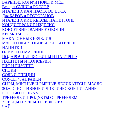
ВАРЕНЬЕ, КОНФИТЮРЫ И МЁД
Все для СУШИ и РОЛЛОВ
ИТАЛЬЯНСКАЯ ПАСТА DE LUCA
Для БАРОВ и РЕСТОРАНОВ
ИТАЛЬЯНСКИЕ КЕКСЫ/ ПАНЕТТОНЕ
КОНДИТЕРСКИЕ ИЗДЕЛИЯ
КОНСЕРВИРОВАННЫЕ ОВОЩИ
КРЕМ-ПАСТА
МАКАРОННЫЕ ИЗДЕЛИЯ
МАСЛО ОЛИВКОВОЕ И РАСТИТЕЛЬНОЕ
НАПИТКИ
ОЛИВКИ И МАСЛИНЫ
ПОДАРОЧНЫЕ КОРЗИНЫ И НАБОРЫ🎁
ПАШТЕТЫ И КОНСЕРВЫ
РИС И РИЗОТТО
СНЭКИ
СОЛЬ И СПЕЦИИ
СОУСЫ / ЗАПРАВКИ
СЫРЫ, МЯСНЫЕ И РЫБНЫЕ ДЕЛИКАТЕСЫ, МАСЛО
ЗОЖ, СПОРТИВНОЕ И ДИЕТИЧЕСКОЕ ПИТАНИЕ
ECO | BIO I ORGANIC
ТРЮФЕЛЬ И ПРОДУКТЫ С ТРЮФЕЛЕМ
ХЛЕБЦЫ И ХЛЕБНЫЕ ИЗДЕЛИЯ
ЧАЙ