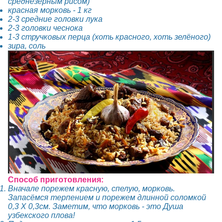
среднезерным рисом)
красная морковь - 1 кг
2-3 средние головки лука
2-3 головки чеснока
1-3 стручковых перца (хоть красного, хоть зелёного)
зира, соль
Способ приготовления:
Вначале порежем красную, спелую, морковь.
Запасёмся терпением и порежем длинной соломкой
0,3 Х 0,3см. Заметим, что морковь - это Душа
узбекского плова!