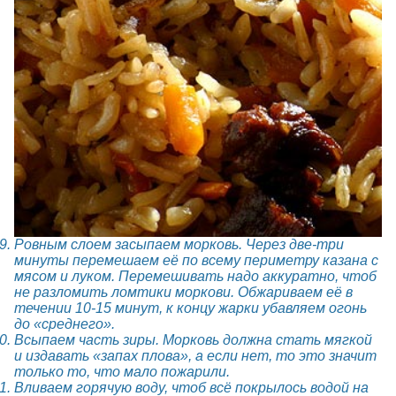
Ровным слоем засыпаем морковь. Через две-три
минуты перемешаем её по всему периметру казана с
мясом и луком. Перемешивать надо аккуратно, чтоб
не разломить ломтики моркови. Обжариваем её в
течении 10-15 минут, к концу жарки убавляем огонь
до «среднего».
Всыпаем часть зиры. Морковь должна стать мягкой
и издавать «запах плова», а если нет, то это значит
только то, что мало пожарили.
Вливаем горячую воду, чтоб всё покрылось водой на