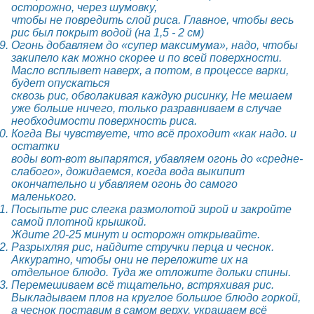
осторожно, через шумовку,
чтобы не повредить слой риса. Главное, чтобы весь
рис был покрыт водой (на 1,5 - 2 см)
Огонь добавляем до «супер максимума», надо, чтобы
закипело как можно скорее и по всей поверхности.
Масло всплывет наверх, а потом, в процессе варки,
будет опускаться
сквозь рис, обволакивая каждую рисинку, Не мешаем
уже больше ничего, только разравниваем в случае
необходимости поверхность риса.
Когда Вы чувствуете, что всё проходит «как надо. и
остатки
воды вот-вот выпарятся, убавляем огонь до «средне-
слабого», дожидаемся, когда вода выкипит
окончательно и убавляем огонь до самого
маленького.
Посыпьте рис слегка размолотой зирой и закройте
самой плотной крышкой.
Ждите 20-25 минут и осторожн открывайте.
Разрыхляя рис, найдите стручки перца и чеснок.
Аккуратно, чтобы они не переложите их на
отдельное блюдо. Туда же отложите дольки спины.
Перемешиваем всё тщательно, встряхивая рис.
Выкладываем плов на круглое большое блюдо горкой,
а чеснок поставим в самом верху, украшаем всё