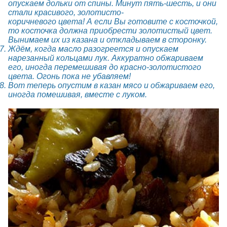
опускаем дольки от спины. Минут пять-шесть, и они
стали красивого, золотисто-
коричневого цвета! А если Вы готовите с косточкой,
то косточка должна приобрести золотистый цвет.
Вынимаем их из казана и откладываем в сторонку.
Ждём, когда масло разогреется и опускаем
нарезанный кольцами лук. Аккуратно обжариваем
его, иногда перемешивая до красно-золотистого
цвета. Огонь пока не убавляем!
Вот теперь опустим в казан мясо и обжариваем его,
иногда помешивая, вместе с луком.