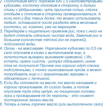
Подготовим мясо: порежем его 1,5-сантиметровыми
кубиками, косточку отложим в сторонку, а дольки
спины с рёбрышками, чуть присыпав солью, слегка
отобьём и отложим в сторонку промариноваться. А
если нет у Вас таких долек, то можно использовать
любые, оставшиеся после разделки мяса мозговые
косточки, их, конечно, уже не маринуем.
Переберём и тщательно промоем рис, пока с него не
будет стекать идеально чистая вода. Замочим рис в
большом количестве тёплой (но не горячей),
подсоленой воды.
Огонь - на максимуме. Нарезанное кубиками по 0,5 см
сало опускаем в казан и вытапливаем жир, а
золотистые выжарки вынимаем шумовкой. ( Их,
кстати, нужно съесть - ритуал обязывает, иначе
плов не получится! Причем они хорошо идут слегка
подсоленными, с тонко шинкованным луком, а можно
попробовать еще и с гранатовыми зернами и
обязательно с лепешкой.
Если Вы готовите на масле, то масло наливаем и
хорошо прокаливаем, до сизого дыма, а потом
опускаем туда одну целую, но очищенную головку
лука и прожариваем её до черноты - это снимет
посторонние запахи масла.
Теперь в очень горячее масло (или вытопленное сало)