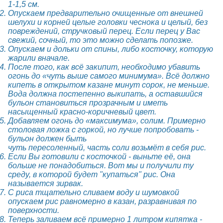
1-1,5 см.
Опускаем предварительно очищенные от внешней
шелухи и корней целые головки чеснока и целый, без
повреждений, стручковый перец. Если перец у Вас
свежий, сочный, то это можно сделать попозже.
Опускаем и дольки от спины, либо косточку, которую
жарили вначале.
После того, как всё закипит, необходимо убавить
огонь до «чуть выше самого минимума». Всё должно
кипеть в открытом казане минут сорок, не меньше.
Вода должна постепенно выкипать, а оставшийся
бульон становиться прозрачным и иметь
насыщенный красно-коричневый цвет.
Добавляем огонь до «максимума», солим. Примерно
столовая ложка с горкой, но лучше попробовать -
бульон должен быть
чуть пересоленный, часть соли возьмёт в себя рис.
Если Вы готовили с косточкой - выньте её, она
больше не понадобиться. Вот мы и получили ту
среду, в которой будет "купаться" рис. Она
называется зирвак.
С риса тщательно сливаем воду и шумовкой
опускаем рис равномерно в казан, разравнивая по
поверхности.
Теперь заливаем всё примерно 1 литром кипятка -