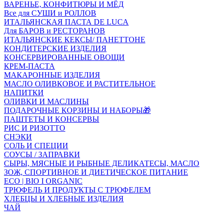
ВАРЕНЬЕ, КОНФИТЮРЫ И МЁД
Все для СУШИ и РОЛЛОВ
ИТАЛЬЯНСКАЯ ПАСТА DE LUCA
Для БАРОВ и РЕСТОРАНОВ
ИТАЛЬЯНСКИЕ КЕКСЫ/ ПАНЕТТОНЕ
КОНДИТЕРСКИЕ ИЗДЕЛИЯ
КОНСЕРВИРОВАННЫЕ ОВОЩИ
КРЕМ-ПАСТА
МАКАРОННЫЕ ИЗДЕЛИЯ
МАСЛО ОЛИВКОВОЕ И РАСТИТЕЛЬНОЕ
НАПИТКИ
ОЛИВКИ И МАСЛИНЫ
ПОДАРОЧНЫЕ КОРЗИНЫ И НАБОРЫ🎁
ПАШТЕТЫ И КОНСЕРВЫ
РИС И РИЗОТТО
СНЭКИ
СОЛЬ И СПЕЦИИ
СОУСЫ / ЗАПРАВКИ
СЫРЫ, МЯСНЫЕ И РЫБНЫЕ ДЕЛИКАТЕСЫ, МАСЛО
ЗОЖ, СПОРТИВНОЕ И ДИЕТИЧЕСКОЕ ПИТАНИЕ
ECO | BIO I ORGANIC
ТРЮФЕЛЬ И ПРОДУКТЫ С ТРЮФЕЛЕМ
ХЛЕБЦЫ И ХЛЕБНЫЕ ИЗДЕЛИЯ
ЧАЙ