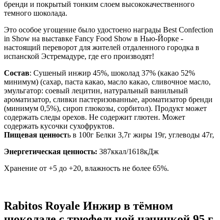
бренди и покрытый тонким слоем высококачественного
темного шоколада.
Это особое угощение было удостоено награды Best Confection
in Show на выставке Fancy Food Show в Нью-Йорке -
настоящий переворот для жителей отдаленного городка в
испанской Эстремадуре, где его производят!
Состав
: Сушеный инжир 45%, шоколад 37% (какао 52%
минимум) (сахар, паста какао, масло какао, сливочное масло,
эмульгатор: соевый лецитин, натуральный ванильный
ароматизатор, сливки пастеризованные, ароматизатор бренди
(минимум 0,5%), сироп глюкозы, сорбитол). Продукт может
содержать следы орехов. Не содержит глютен. Может
содержать кусочки сухофруктов.
Пищевая ценност
ь в 100г Белки 3,7г жиры 19г, углеводы 47г,
Энергетическая ценность:
387ккал/1618кДж
Хранение от +5 до +20, влажноcть не более 65%.
Rabitos Royale Инжир в тёмном
шоколаде с трюфельной начинкой 95 г