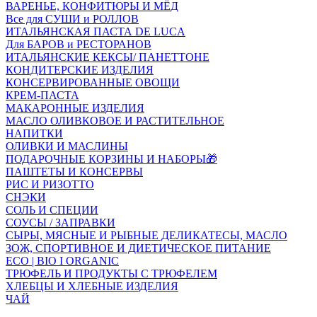
ВАРЕНЬЕ, КОНФИТЮРЫ И МЁД
Все для СУШИ и РОЛЛОВ
ИТАЛЬЯНСКАЯ ПАСТА DE LUCA
Для БАРОВ и РЕСТОРАНОВ
ИТАЛЬЯНСКИЕ КЕКСЫ/ ПАНЕТТОНЕ
КОНДИТЕРСКИЕ ИЗДЕЛИЯ
КОНСЕРВИРОВАННЫЕ ОВОЩИ
КРЕМ-ПАСТА
МАКАРОННЫЕ ИЗДЕЛИЯ
МАСЛО ОЛИВКОВОЕ И РАСТИТЕЛЬНОЕ
НАПИТКИ
ОЛИВКИ И МАСЛИНЫ
ПОДАРОЧНЫЕ КОРЗИНЫ И НАБОРЫ🎁
ПАШТЕТЫ И КОНСЕРВЫ
РИС И РИЗОТТО
СНЭКИ
СОЛЬ И СПЕЦИИ
СОУСЫ / ЗАПРАВКИ
СЫРЫ, МЯСНЫЕ И РЫБНЫЕ ДЕЛИКАТЕСЫ, МАСЛО
ЗОЖ, СПОРТИВНОЕ И ДИЕТИЧЕСКОЕ ПИТАНИЕ
ECO | BIO I ORGANIC
ТРЮФЕЛЬ И ПРОДУКТЫ С ТРЮФЕЛЕМ
ХЛЕБЦЫ И ХЛЕБНЫЕ ИЗДЕЛИЯ
ЧАЙ