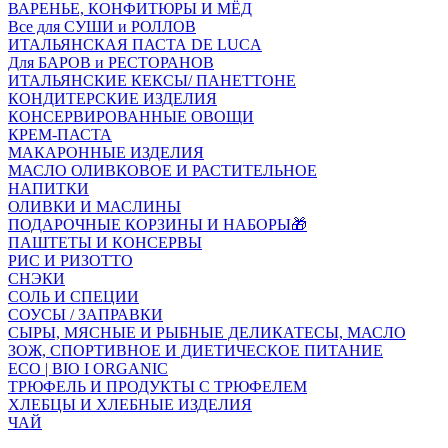
ВАРЕНЬЕ, КОНФИТЮРЫ И МЁД
Все для СУШИ и РОЛЛОВ
ИТАЛЬЯНСКАЯ ПАСТА DE LUCA
Для БАРОВ и РЕСТОРАНОВ
ИТАЛЬЯНСКИЕ КЕКСЫ/ ПАНЕТТОНЕ
КОНДИТЕРСКИЕ ИЗДЕЛИЯ
КОНСЕРВИРОВАННЫЕ ОВОЩИ
КРЕМ-ПАСТА
МАКАРОННЫЕ ИЗДЕЛИЯ
МАСЛО ОЛИВКОВОЕ И РАСТИТЕЛЬНОЕ
НАПИТКИ
ОЛИВКИ И МАСЛИНЫ
ПОДАРОЧНЫЕ КОРЗИНЫ И НАБОРЫ🎁
ПАШТЕТЫ И КОНСЕРВЫ
РИС И РИЗОТТО
СНЭКИ
СОЛЬ И СПЕЦИИ
СОУСЫ / ЗАПРАВКИ
СЫРЫ, МЯСНЫЕ И РЫБНЫЕ ДЕЛИКАТЕСЫ, МАСЛО
ЗОЖ, СПОРТИВНОЕ И ДИЕТИЧЕСКОЕ ПИТАНИЕ
ECO | BIO I ORGANIC
ТРЮФЕЛЬ И ПРОДУКТЫ С ТРЮФЕЛЕМ
ХЛЕБЦЫ И ХЛЕБНЫЕ ИЗДЕЛИЯ
ЧАЙ