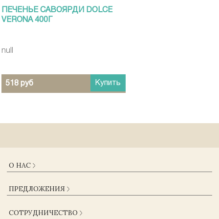
ПЕЧЕНЬЕ САВОЯРДИ DOLCE
VERONA 400Г
null
Купить
518 руб
О НАС
О КОМПАНИИ
ПРЕДЛОЖЕНИЯ
ДОСТАВКА И ОПЛАТА
ГАРАНТИИ
КАТАЛОГ
СОТРУДНИЧЕСТВО
ЖУРНАЛ