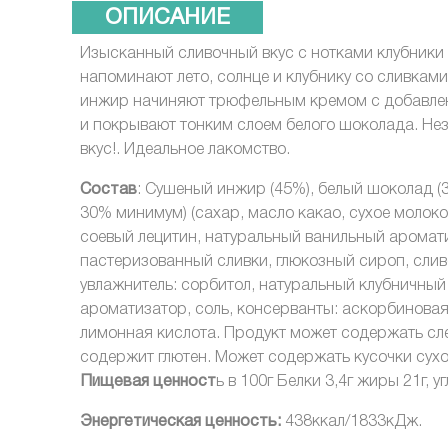
ОПИСАНИЕ
Изысканный сливочный вкус с нотками клубники 
напоминают лето, солнце и клубнику со сливкам
инжир начиняют трюфельным кремом с добавле
и покрывают тонким слоем белого шоколада. Н
вкус!. Идеальное лакомство.
Состав
: Сушеный инжир (45%), белый шоколад (
30% минимум) (сахар, масло какао, сухое молоко
соевый лецитин, натуральный ванильный аромати
пастеризованный сливки, глюкозный сироп, слив
увлажнитель: сорбитол, натуральный клубничный
ароматизатор, соль, консерванты: аскорбиновая
лимонная кислота. Продукт может содержать сл
содержит глютен. Может содержать кусочки сух
Пищевая ценност
ь в 100г Белки 3,4г жиры 21г, у
Энергетическая ценность:
438ккал/1833кДж.