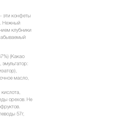
- эти конфеты
и. Нежный
нием клубники
езабываемый
37%) (Какао
, эмульгатор:
затор),
очное масло,
 кислота,
еды орехов. Не
офруктов.
глеводы 57г,