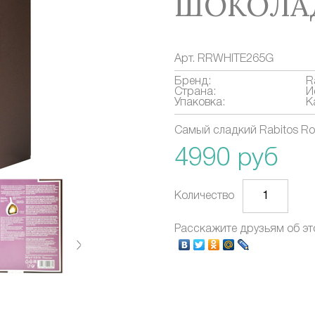
ШОКОЛАДА
Арт.
RRWHITE265G
Бренд:
R
Страна:
И
Упаковка:
К
Cамый сладкий Rabitos Ro
4990 руб
Количество
Расскажите друзьям об эт