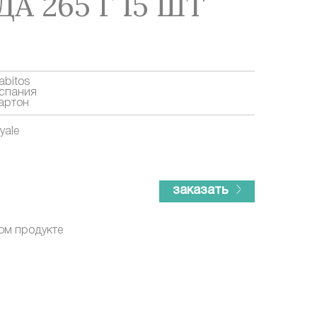
 265 Г 15 ШТ
abitos
спания
артон
yale
заказать
ом продукте