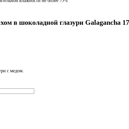
сительной влажности не более 75%
ехом в шоколадной глазури Galagancha 1
ри с медом.