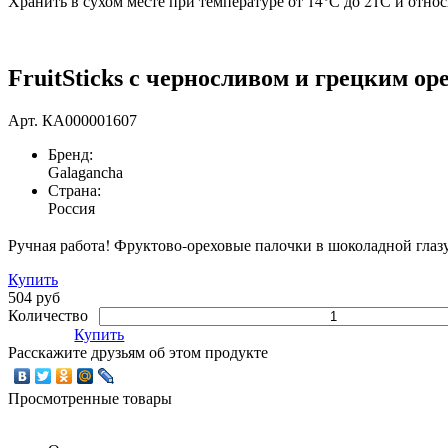
Хранить в сухом месте при температуре от 14°С до 21С и отно
FruitSticks с черносливом и грецким ор
Арт.
КА000001607
Бренд:
Galagancha
Страна:
Россия
Ручная работа! Фруктово-ореховые палочки в шоколадной глазу
Купить
504 руб
Количество
Купить
Расскажите друзьям об этом продукте
Просмотренные товары