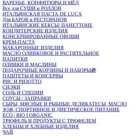
ВАРЕНЬЕ, КОНФИТЮРЫ И МЁД
Все для СУШИ и РОЛЛОВ
ИТАЛЬЯНСКАЯ ПАСТА DE LUCA
Для БАРОВ и РЕСТОРАНОВ
ИТАЛЬЯНСКИЕ КЕКСЫ/ ПАНЕТТОНЕ
КОНДИТЕРСКИЕ ИЗДЕЛИЯ
КОНСЕРВИРОВАННЫЕ ОВОЩИ
КРЕМ-ПАСТА
МАКАРОННЫЕ ИЗДЕЛИЯ
МАСЛО ОЛИВКОВОЕ И РАСТИТЕЛЬНОЕ
НАПИТКИ
ОЛИВКИ И МАСЛИНЫ
ПОДАРОЧНЫЕ КОРЗИНЫ И НАБОРЫ🎁
ПАШТЕТЫ И КОНСЕРВЫ
РИС И РИЗОТТО
СНЭКИ
СОЛЬ И СПЕЦИИ
СОУСЫ / ЗАПРАВКИ
СЫРЫ, МЯСНЫЕ И РЫБНЫЕ ДЕЛИКАТЕСЫ, МАСЛО
ЗОЖ, СПОРТИВНОЕ И ДИЕТИЧЕСКОЕ ПИТАНИЕ
ECO | BIO I ORGANIC
ТРЮФЕЛЬ И ПРОДУКТЫ С ТРЮФЕЛЕМ
ХЛЕБЦЫ И ХЛЕБНЫЕ ИЗДЕЛИЯ
ЧАЙ