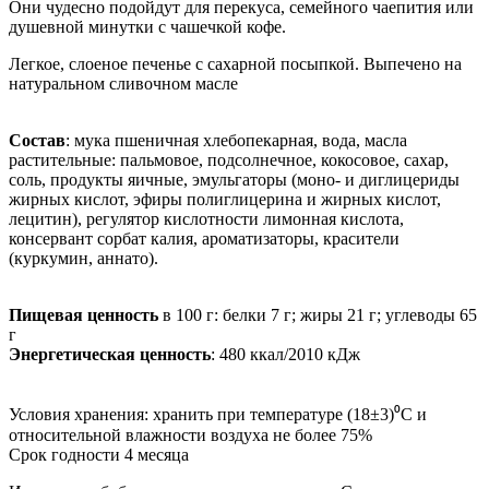
Они чудесно подойдут для перекуса, семейного чаепития или
душевной минутки с чашечкой кофе.
Легкое, слоеное печенье с сахарной посыпкой. Выпечено на
натуральном сливочном масле
Состав
: мука пшеничная хлебопекарная, вода, масла
растительные: пальмовое, подсолнечное, кокосовое, сахар,
соль, продукты яичные, эмульгаторы (моно- и диглицериды
жирных кислот, эфиры полиглицерина и жирных кислот,
лецитин), регулятор кислотности лимонная кислота,
консервант сорбат калия, ароматизаторы, красители
(куркумин, аннато).
Пищевая ценность
в 100 г: белки 7 г; жиры 21 г; углеводы 65
г
Энергетическая ценность
: 480 ккал/2010 кДж
Условия хранения: хранить при температуре (18±3)⁰С и
относительной влажности воздуха не более 75%
Срок годности 4 месяца