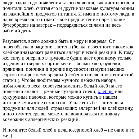
люди задолго до появления такого явления, как диетология, и
почитали хлеб, считая его и другие злаковые культуры одним
из важнейших продуктов питания. И именно поэтому люди в
наше время часто отдают своё предпочтение паре-тройке
бутербродов на завтрак – подзарядиться силами на весь
рабочий день.
Разумеется, всего должно быть в меру и вовремя. От
переизбытка в рационе глютена (белка, известного также как
клейковина) может развиться аллергической реакции. К тому
же, силу и энергию в трудовые будни даёт организму только
изделия из твёрдых сортов муки – белый хлеб, булочки,
прянички, пончики и прочие вкусности из муки высших
сортов по-прежнему вредны (особенно после прочтения этой
статьи!). Чтобы любителям мучного избежать набора
избыточного веса, советуем заменить белый хлеб на его
полезный аналог – ржаные сухарики-снеки,
хлебцы
или
кукурузные палочки, которые можно купить в нашем
интернет-магазине cezoni.com. У нас есть безглютеновая
продукция для людей, страдающих аллергией на клейковину,
и поэтому теперь вы можете не волноваться по поводу
возможных аллергических реакций.
И помните: белый хлеб и цельнозерновой хлеб – не одно и то
же ;)