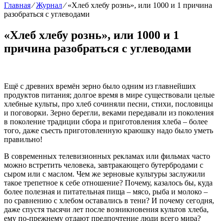
Главная
⁄
Журнал
⁄
«Хлеб хлебу рознь», или 1000 и 1 причина
разобраться с углеводами
«Хлеб хлебу рознь», или 1000 и 1
причина разобраться с углеводами
Ещё с древних времён зерно было одним из главнейших
продуктов питания; долгое время в мире существовали целые
хлебные культы, про хлеб сочиняли песни, стихи, пословицы
и поговорки. Зерно берегли, веками передавали из поколения
в поколение традиции сбора и приготовления хлеба – более
того, даже съесть приготовленную краюшку надо было уметь
правильно!
В современных телевизионных рекламах или фильмах часто
можно встретить человека, завтракающего бутербродами с
сыром или с маслом. Чем же зерновые культуры заслужили
такое трепетное к себе отношение? Почему, казалось бы, куда
более полезная и питательная пища – мясо, рыба и молоко –
по сравнению с хлебом оставались в тени? И почему сегодня,
даже спустя тысячи лет после возникновения культов хлеба,
ему по-прежнему отдают предпочтение люди всего мира?