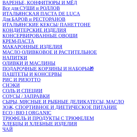
ВАРЕНЬЕ, КОНФИТЮРЫ И МЁД
Все для СУШИ и РОЛЛОВ
ИТАЛЬЯНСКАЯ ПАСТА DE LUCA
Для БАРОВ и РЕСТОРАНОВ
ИТАЛЬЯНСКИЕ КЕКСЫ/ ПАНЕТТОНЕ
КОНДИТЕРСКИЕ ИЗДЕЛИЯ
КОНСЕРВИРОВАННЫЕ ОВОЩИ
КРЕМ-ПАСТА
МАКАРОННЫЕ ИЗДЕЛИЯ
МАСЛО ОЛИВКОВОЕ И РАСТИТЕЛЬНОЕ
НАПИТКИ
ОЛИВКИ И МАСЛИНЫ
ПОДАРОЧНЫЕ КОРЗИНЫ И НАБОРЫ🎁
ПАШТЕТЫ И КОНСЕРВЫ
РИС И РИЗОТТО
СНЭКИ
СОЛЬ И СПЕЦИИ
СОУСЫ / ЗАПРАВКИ
СЫРЫ, МЯСНЫЕ И РЫБНЫЕ ДЕЛИКАТЕСЫ, МАСЛО
ЗОЖ, СПОРТИВНОЕ И ДИЕТИЧЕСКОЕ ПИТАНИЕ
ECO | BIO I ORGANIC
ТРЮФЕЛЬ И ПРОДУКТЫ С ТРЮФЕЛЕМ
ХЛЕБЦЫ И ХЛЕБНЫЕ ИЗДЕЛИЯ
ЧАЙ