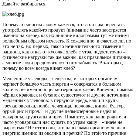
Давайте разбираться.
Почему-то многим людям кажется, что стоит им перестать
употреблять какой-то продукт (внимание часто заостряется
именно на хлебе), как их лишние килограммы тут же начнут
волшебным образом исчезать. К сожалению, к счастью ли, но
это не так. Во-первых, такого незначительного изменения
рациона, как отказ от кусочка хлеба с утра, недостаточно –
физические нагрузки так же важны, как правильное питание,
а многие люди предпочитают о них забывать. Во-вторых,
почему во всём всегда винят хлеб?
Медленные углеводы – вещества, из которых организм
черпает большую часть энергии – содержатся в большом
количестве именно в цельнозерновом хлебе. Конечно, помимо
чёрных краюшек и буханок существуют и другие источники
медленных углеводов: в первую очередь, каши и крупы –
гречка, овсянка, полба, чечевица, перловка, киноа, булгур,
бурый рис и проч. – и другие цельнозерновые изделия –
макароны, круассаны и проч. Помните, как наши родители
часто уговаривали нас кушать по утрам кашу – «иначе не
вырастем»? Не оттого ли, что наш с вами организм черпал
энергию именно из овсянки и гречки? По этой-то причине