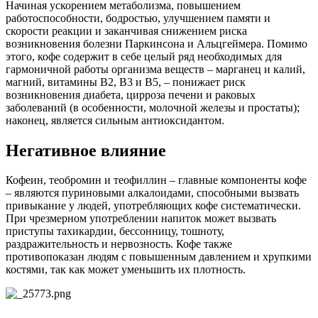
Начиная ускорением метаболизма, повышением
работоспособности, бодростью, улучшением памяти и
скорости реакции и заканчивая снижением риска
возникновения болезни Паркинсона и Альцгеймера. Помимо
этого, кофе содержит в себе целый ряд необходимых для
гармоничной работы организма веществ – марганец и калий,
магний, витамины В2, В3 и В5, – понижает риск
возникновения диабета, цирроза печени и раковых
заболеваний (в особенности, молочной железы и простаты);
наконец, является сильным антиоксидантом.
Негативное влияние
Кофеин, теобромин и теофиллин – главные компоненты кофе
– являются пуриновыми алкалоидами, способными вызвать
привыкание у людей, употребляющих кофе систематически.
При чрезмерном употреблении напиток может вызвать
приступы тахикардии, бессонницу, тошноту,
раздражительность и нервозность. Кофе также
противопоказан людям с повышенным давлением и хрупкими
костями, так как может уменьшить их плотность.