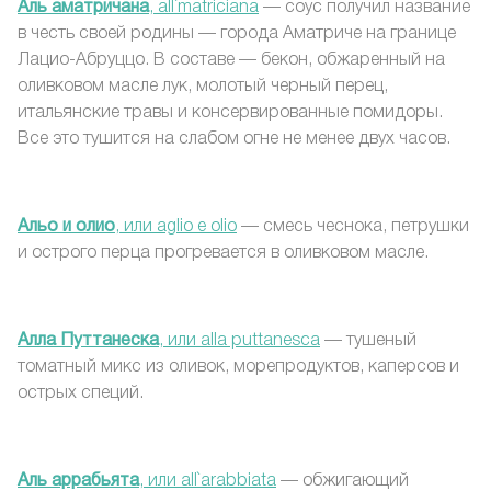
Аль аматричана
, all`matriciana
— соус получил название
в честь своей родины — города Аматриче на границе
Лацио-Абруццо. В составе — бекон, обжаренный на
оливковом масле лук, молотый черный перец,
итальянские травы и консервированные помидоры.
Все это тушится на слабом огне не менее двух часов.
Альо и олио
, или aglio e olio
— смесь чеснока, петрушки
и острого перца прогревается в оливковом масле.
Алла Путтанеска
, или alla puttanesca
— тушеный
томатный микс из оливок, морепродуктов, каперсов и
острых специй.
Аль аррабьята
, или all`arabbiata
— обжигающий