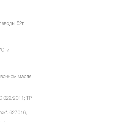
глеводы 52г.
ºС и
ивочном масле
С 022/2011; ТР
ж". 627016,
 г.