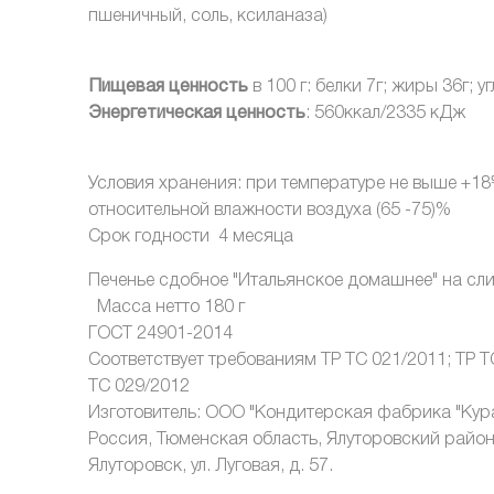
пшеничный, соль, ксиланаза)
Пищевая ценность
в 100 г: белки 7г; жиры 36г; у
Энергетическая ценность
: 560ккал/2335 кДж
Условия хранения: при температуре не выше +18
относительной влажности воздуха (65 -75)%
Срок годности 4 месяца
Печенье сдобное "Итальянское домашнее" на сл
Масса нетто 180 г
ГОСТ 24901-2014
Соответствует требованиям ТР ТС 021/2011; ТР Т
ТС 029/2012
Изготовитель: ООО "Кондитерская фабрика "Кура
Россия, Тюменская область, Ялуторовский район,
Ялуторовск, ул. Луговая, д. 57.