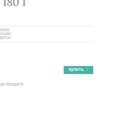
180 Г
ezoni
оссия
артон
купить
ом продукте