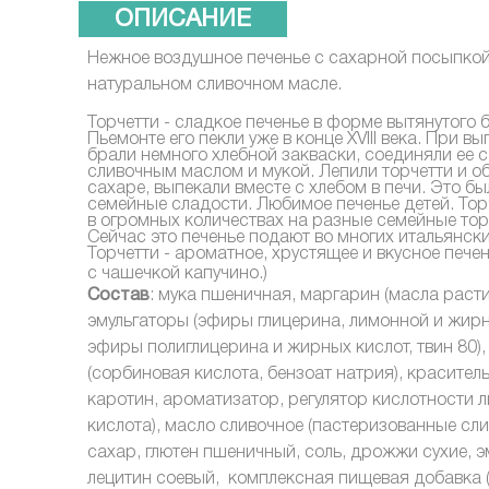
ОПИСАНИЕ
Нежное воздушное печенье с сахарной посыпкой
натуральном сливочном масле.
Торчетти - сладкое печенье в форме вытянутого б
Пьемонте его пекли уже в конце XVIII века. При вы
брали немного хлебной закваски, соединяли ее с
сливочным маслом и мукой. Лепили торчетти и о
сахаре, выпекали вместе с хлебом в печи. Это б
семейные сладости. Любимое печенье детей. Тор
в огромных количествах на разные семейные тор
Сейчас это печенье подают во многих итальянски
Торчетти - ароматное, хрустящее и вкусное пече
с чашечкой капучино.)
Состав
: мука пшеничная, маргарин (масла раст
эмульгаторы (эфиры глицерина, лимонной и жирн
эфиры полиглицерина и жирных кислот, твин 80)
(сорбиновая кислота, бензоат натрия), краситель
каротин, ароматизатор, регулятор кислотности 
кислота), масло сливочное (пастеризованные слив
сахар, глютен пшеничный, соль, дрожжи сухие, э
лецитин соевый, комплексная пищевая добавка 