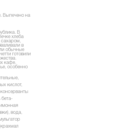
. Выпечено на
ублика. В
печке хлеба
 сахаром,
бваливали в
ыли обычные
четти готовили
жества.
х кафе.
нье, особенно
ительные,
ых кислот,
, консерванты
 бета-
лимонная
ки), вода,
мульгатор
(крахмал