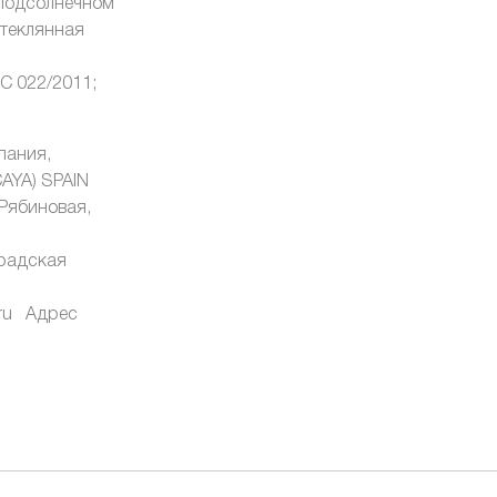
 подсолнечном
стеклянная
С 022/2011;
пания,
AYA) SPAIN
Рябиновая,
градская
.ru Адрес