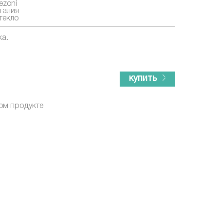
ezoni
талия
текло
ка.
купить
ом продукте