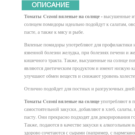
ОПИСАНИЕ
Томаты Cezoni вяленые на солнце -
высушенные и
солнцем помидоры идеально подойдут к салатам, о
пасте, а также к мясу и рыбе.
Вяленые помидоры употребляют для профилактики 
язвенной болезни желудка, при болезнях печени и ж
кишечного тракта. Также, высушенные на солнце п
являются диетическим продуктом и имеют низкую к
улучшают обмен веществ и снижают уровень холесте
Отлично подойдет для постных и разгрузочных дней
Томаты Cezoni
вяленые на солнце
употребляют в п
самостоятельной закуски, добавляют в хлеб, салаты, 
пасту. Они прекрасно подходят для декорирования г
Также, подаются в качестве закуски к алкогольным н
здорово сочетаются с сырами (например, с пармезан