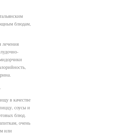
тальянским
вощным блюдам,
и лечения
елудочно-
омидорчики
алорийность,
рина.
.
ищу в качестве
пиццу, соусы и
отовых блюд.
апиткам, очень
ом или