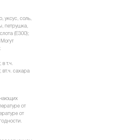
 уксус, соль,
ы, петрушка,
лота (Е300);
 Могут
х
 в т.ч.
 вт.ч. сахара
ючающих
пературе от
ературе от
годности.