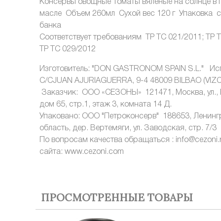
Консервы овощные Томаты вяленые на солнце в
масле Объем 260мл Сухой вес 120 г Упаковка 
банка
Соответствует требованиям ТР ТС 021/2011; ТР Т
ТР ТС 029/2012
Изготовитель: "DON GASTRONOM SPAIN S.L." Ис
C/CJUAN AJURIAGUERRA, 9-4 48009 BILBAO (VIZC
Заказчик: ООО «СЕЗОНЫ» 121471, Москва, ул., 
дом 65, стр.1, этаж 3, комната 14 Д.
Упаковано: ООО "Петроконсерв" 188653, Ленин
область, дер. Вертемяги, ул. Заводская, стр. 7/3
По вопросам качества обращаться : info@cezoni
сайта: www.cezoni.com
ПРОСМОТРЕННЫЕ ТОВАРЫ