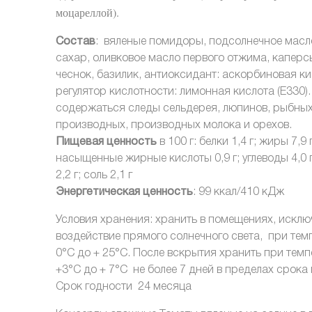
моцареллой).
Состав
: вяленые помидоры, подсолнечное масло,
сахар, оливковое масло первого отжима, каперс
чеснок, базилик, антиоксидант: аскорбиновая кис
регулятор кислотности: лимонная кислота (Е330).
содержаться следы сельдерея, люпинов, рыбны
производных, производных молока и орехов.
Пищевая ценность
в 100 г: белки 1,4 г; жиры 7,9 г,
насыщенные жирные кислоты 0,9 г; углеводы 4,0 г,
2,2 г; соль 2,1 г
Энергетическая ценность
: 99 ккал/410 кДж
Условия хранения: хранить в помещениях, искл
воздействие прямого солнечного света, при тем
0°С до + 25°С. После вскрытия хранить при темп
+3°С до + 7°С не более 7 дней в пределах срока 
Срок годности 24 месяца