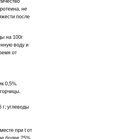
личество
ротеина, не
яжести после
ды на 100г
енную воду и
ремя от
я
к 0,5%.
 горчицы.
6 г; углеводы
месте при t от
не более 75%.