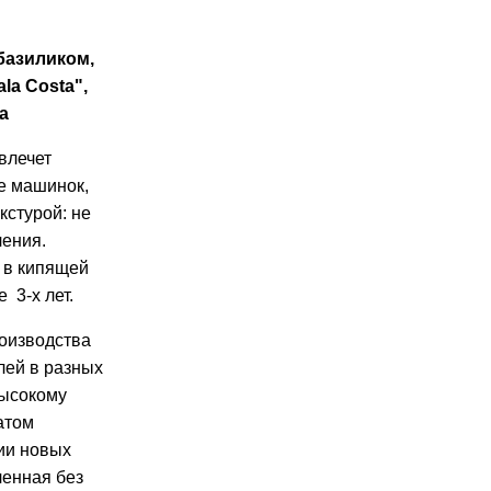
базиликом,
la Costa",
а
влечет
е машинок,
кстурой: не
ления.
ь в кипящей
 3-х лет.
оизводства
лей в разных
высокому
атом
ии новых
ленная без