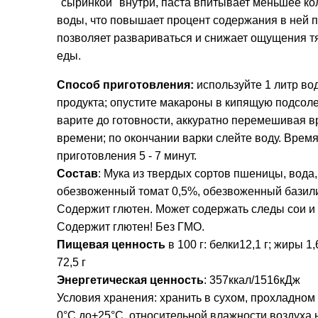
"сыринкой" внутри, паста впитывает меньшее ко
воды, что повышает процент содержания в ней п
позволяет развариваться и снижает ощущения т
еды.
Способ приготовления:
используйте 1 литр во
продукта; опустите макароны в кипящую подсол
варите до готовности, аккуратно перемешивая в
времени; по окончании варки слейте воду. Врем
приготовления 5 - 7 минут.
Состав
:
Мука из твердых сортов пшеницы, вода,
обезвоженный томат 0,5%, обезвоженный базили
Содержит глютен. Может содержать следы сои и
Содержит глютен! Без ГМО.
Пищевая ценность
в 100 г: белки12,1 г; жиры 1,
72,5 г
Энергетическая ценность
: 357ккал/1516кДж
Условия хранения: хранить в сухом, прохладном 
0°С до+25°С, относительной влажности воздуха 