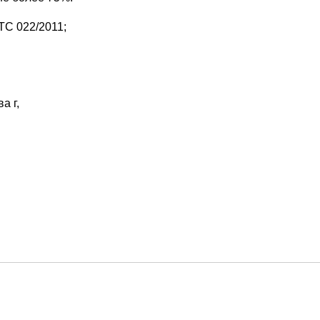
ТС 022/2011;
а г,