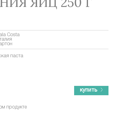
НИЯ ЯИЦ 250 Г
ala Costa
талия
артон
ская паста
купить
ом продукте