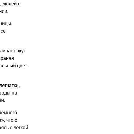
, людей с
нии.
ницы.
все
ливает вкус
храняя
ральный цвет
летчатки,
воды на
ей
.
немного
», что с
аясь с легкой