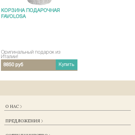
КОРЗИНА ПОДАРОЧНАЯ
FAVOLOSA
Оригинальный подарок из
Италии!
Купить
8850 руб
О НАС
О КОМПАНИИ
ПРЕДЛОЖЕНИЯ
ДОСТАВКА И ОПЛАТА
ГАРАНТИИ
КАТАЛОГ
ЖУРНАЛ