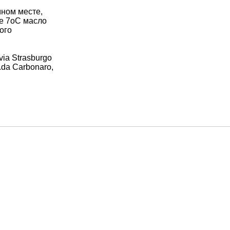
мном месте,
же 7оС масло
ого
via Strasburgo
.da Carbonaro,