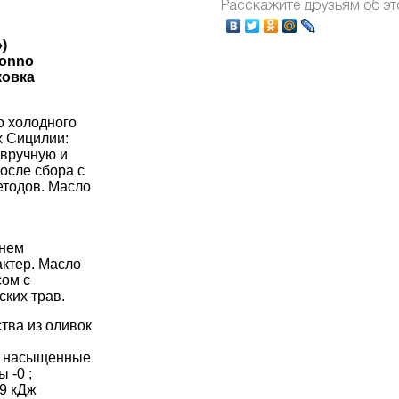
Расскажите друзьям об эт
)
Nonno
ковка
о холодного
х Сицилии:
 вручную и
осле сбора с
етодов. Масло
внем
актер. Масло
ом с
ких трав.
тва из оливок
 г; насыщенные
ы -0 ;
89 кДж