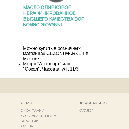
МАСЛО ОЛИВКОВОЕ
НЕРАФИНИРОВАННОЕ
ВЫСШЕГО КАЧЕСТВА DOP
NONNO GIOVANNI
ОРГАНИЧЕСКОЕ MONTI IBLEI
500 МЛ.
Можно купить в розничных
магазинах CEZONI MARKET в
Москве
Метро "Аэропорт" или
"Сокол", Часовая ул., 11/3,
"Ленинградский рынок",
павильон П 138-139
Метро "Багратионовская", ул.
Барклая, 10, ТЦ
"Багратионовский",
Продуктовый рынок "Вкусные
О НАС
ПРЕДЛОЖЕНИЯ
сезоны", павильон П 9, 2 этаж
О КОМПАНИИ
КАТАЛОГ
3065 руб
Купить
ДОСТАВКА И ОПЛАТА
ГАРАНТИИ
ЖУРНАЛ