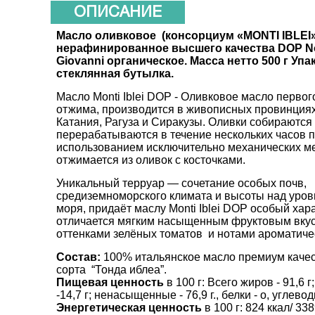
ОПИСАНИЕ
Масло оливковое (консорциум «MONTI IBLEI»
нерафинированное высшего качества DOP 
Giovanni органическое. Масса нетто 500 г Упа
стеклянная бутылка.
Масло Monti Iblei DOP - Оливковое масло первог
отжима, производится в живописных провинция
Катания, Рагуза и Сиракузы. Оливки собираются
перерабатываются в течение нескольких часов п
использованием исключительно механических м
отжимается из оливок с косточками.
Уникальный терруар — сочетание особых почв,
средиземноморского климата и высоты над уро
моря, придаёт маслу Monti Iblei DOP особый хар
отличается мягким насыщенным фруктовым вкус
оттенками зелёных томатов и нотами ароматичес
Состав:
100% итальянское масло премиум качес
сорта “Тонда иблеа”.
Пищевая ценность
в 100 г: Всего жиров - 91,6
-14,7 г; ненасыщенные - 76,9 г., белки - о, углевод
Энергетическая ценность
в 100 г: 824 ккал/ 33