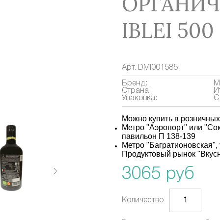
ОРГАНИЧ
IBLEI 500
Арт.
DMI001585
Бренд:
M
Страна:
И
Упаковка:
С
Можно купить в розничны
Метро "Аэропорт" или "Сок
павильон П 138-139
Метро "Багратионовская", 
Продуктовый рынок "Вкусн
3065 руб
Количество