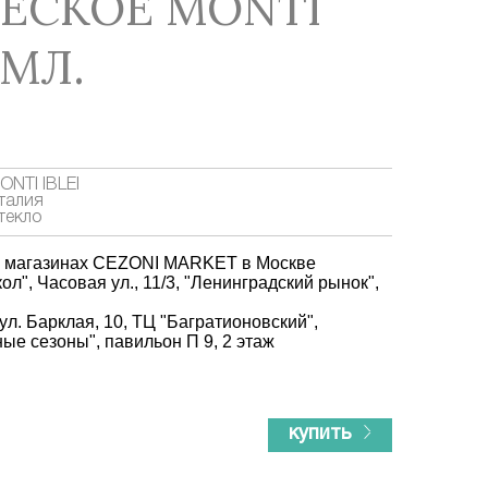
ЕСКОЕ MONTI
 МЛ.
ONTI IBLEI
талия
текло
х магазинах CEZONI MARKET в Москве
ол", Часовая ул., 11/3, "Ленинградский рынок",
ул. Барклая, 10, ТЦ "Багратионовский",
ые сезоны", павильон П 9, 2 этаж
купить