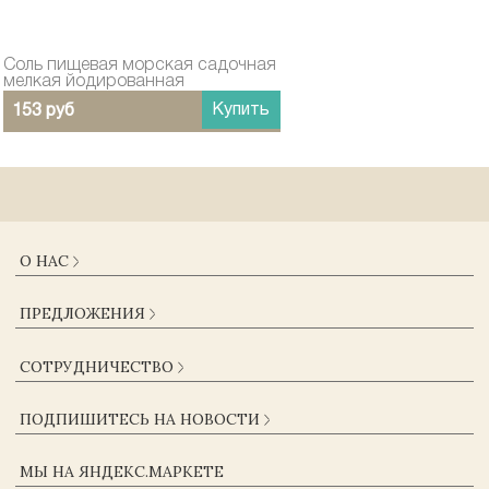
Соль пищевая морская садочная
мелкая йодированная
Купить
153 руб
О НАС
О КОМПАНИИ
ПРЕДЛОЖЕНИЯ
ДОСТАВКА И ОПЛАТА
ГАРАНТИИ
КАТАЛОГ
СОТРУДНИЧЕСТВО
ЖУРНАЛ
КОНТАКТЫ
ОПТОВИКАМ
СОГЛАСИЕ НА ОБРАБОТКУ ПЕРСОНАЛЬНЫХ ДАННЫХ
ПОДПИШИТЕСЬ НА НОВОСТИ
ПОСТАВЩИКАМ
ПОЛЬЗОВАТЕЛЬСКОЕ СОГЛАШЕНИЕ
КОРПОРАТИВНЫМ КЛИЕНТАМ
ПОЛИТИКА КОНФИДЕНЦИАЛЬНОСТИ
МЫ НА ЯНДЕКС.МАРКЕТЕ
ВАКАНСИИ
ОФЕРТА