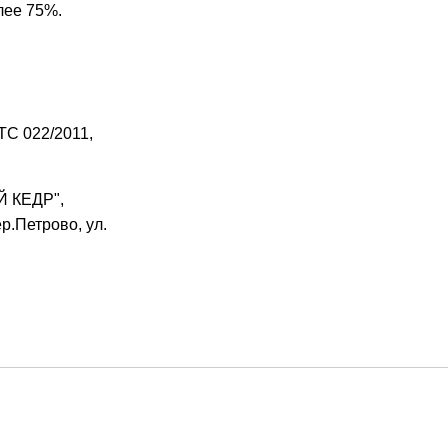
лее 75%.
ТС 022/2011,
 КЕДР",
р.Петрово, ул.