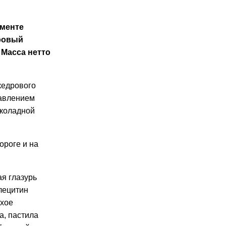
именте
ровый
 Масса нетто
кедрового
бавлением
околадной
ороге и на
ая глазурь
 лецитин
ухое
а, пастила