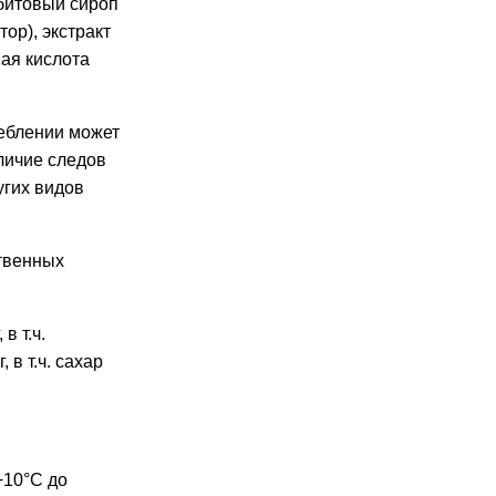
рбитовый сироп
ор), экстракт
ая кислота
еблении может
личие следов
угих видов
ственных
 в т.ч.
 в т.ч. сахар
+10°С до