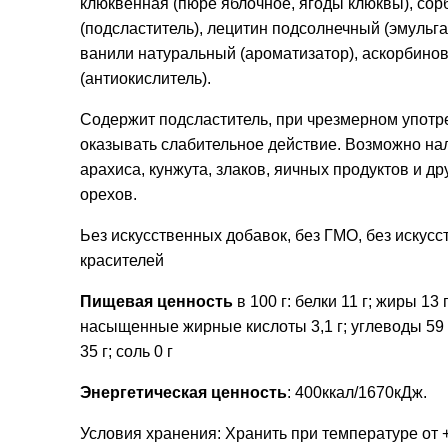
клюквенная (пюре яблочное, ягоды клюквы), со
(подсластитель), лецитин подсолнечный (эмульгат
ванили натуральный (ароматизатор), аскорбинов
(антиокислитель).
Содержит подсластитель, при чрезмерном употр
оказывать слабительное действие. Возможно на
арахиса, кунжута, злаков, яичных продуктов и др
орехов.
Ьез искусственных добавок, без ГМО, без искус
красителей
Пищевая ценность
в 100 г: белки 11 г; жиры 13 г,
насыщенные жирные кислоты 3,1 г; углеводы 59 г,
35 г; соль 0 г
Энергетическая ценность
: 400ккал/1670кДж.
Условия хранения: Хранить при температуре от 