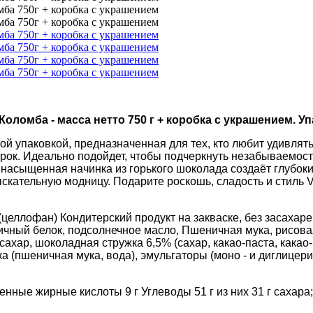
омба - масса нетто 750 г + коробка с украшением. Уп
й упаковкой, предназначенная для тех, кто любит удивлят
к. Идеально подойдет, чтобы подчеркнуть незабываемость
а насыщенная начинка из горького шоколада создаёт глубок
ательную модницу. Подарите роскошь, сладость и стиль Va
,(целлофан) Кондитерский продукт на закваске, без засахар
ичный белок, подсолнечное масло, Пшеничная мука, рисовая
 сахар, шоколадная стружка 6,5% (сахар, какао-паста, кака
а (пшеничная мука, вода), эмульгаторы (моно - и диглицер
енные жирные кислоты 9 г Углеводы 51 г из них 31 г сахара; 