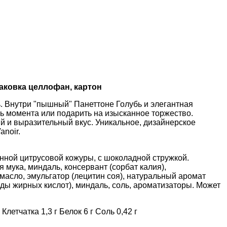
аковка целлофан, картон
ь. Внутри "пышный" Панеттоне Голубь и элегантная
 момента или подарить на изысканное торжество.
ий и выразительный вкус. Уникальное, дизайнерское
noir.
енной цитрусовой кожуры, с шоколадной стружкой.
 мука, миндаль, консервант (сорбат калия),
о-масло, эмульгатор (лецитин соя), натуральный аромат
иды жирных кислот), миндаль, соль, ароматизаторы. Может
Клетчатка 1,3 г Белок 6 г Соль 0,42 г