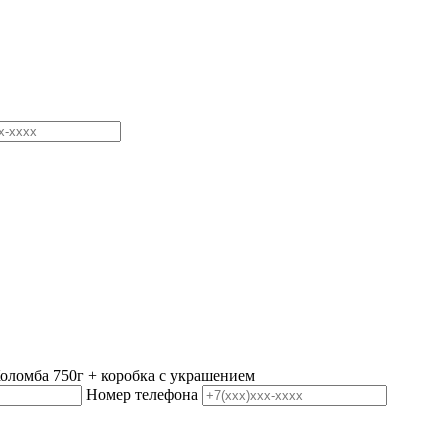
ломба 750г + коробка с украшением
Номер телефона