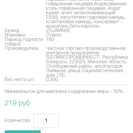
поваренная пищевая йодированная
(соль поваренная пищевая, йодат
калия, агент антислеживающий
Е536), загустители гуаровая камедь,
ксантановая камедь, консервант -
краситель бета-каротин.
Бренд:
ZAJAMNAE
Упаковка:
Стекло
Период годности
180
товара:
Производитель:
Частное торгово-производственное
унитарное предприятие
"БЕЛМЯСПРОМИНВЕСТ", Республика
Беларусь, 223025, Минская область,
Столбцовский район, агрогородок
Заямное, улица Социалистическая,
дом 72Б.
Вес нетто шт.:
0,300
Минимальное для майонеза содержание жира – 50%.
219 руб
Количество