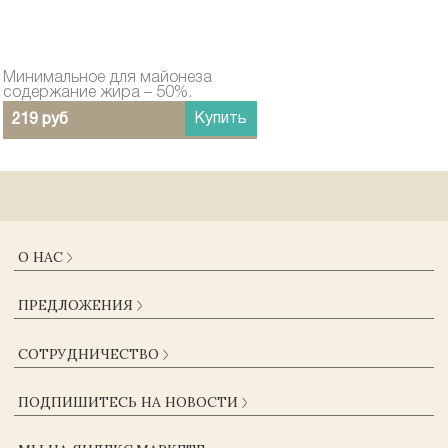
Минимальное для майонеза
содержание жира – 50%.
Купить
219 руб
О НАС
О КОМПАНИИ
ПРЕДЛОЖЕНИЯ
ДОСТАВКА И ОПЛАТА
ГАРАНТИИ
КАТАЛОГ
СОТРУДНИЧЕСТВО
ЖУРНАЛ
КОНТАКТЫ
ОПТОВИКАМ
СОГЛАСИЕ НА ОБРАБОТКУ ПЕРСОНАЛЬНЫХ ДАННЫХ
ПОДПИШИТЕСЬ НА НОВОСТИ
ПОСТАВЩИКАМ
ПОЛЬЗОВАТЕЛЬСКОЕ СОГЛАШЕНИЕ
КОРПОРАТИВНЫМ КЛИЕНТАМ
ПОЛИТИКА КОНФИДЕНЦИАЛЬНОСТИ