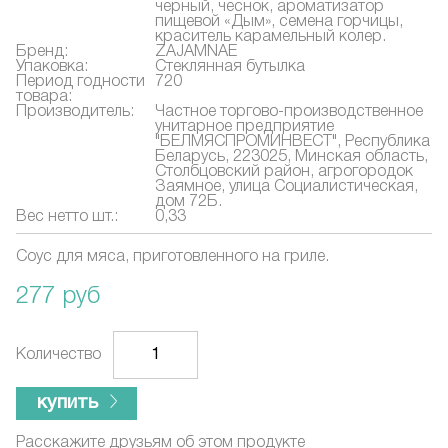
черный, чеснок, ароматизатор
пищевой «Дым», семена горчицы,
краситель карамельный колер.
Бренд:
ZAJAMNAE
Упаковка:
Стеклянная бутылка
Период годности
720
товара:
Производитель:
Частное торгово-производственное
унитарное предприятие
"БЕЛМЯСПРОМИНВЕСТ", Республика
Беларусь, 223025, Минская область,
Столбцовский район, агрогородок
Заямное, улица Социалистическая,
дом 72Б.
Вес нетто шт.:
0,33
Соус для мяса, приготовленного на гриле.
277 руб
Количество
купить
Расскажите друзьям об этом продукте