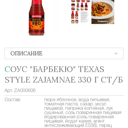
ОПИСАНИЕ
СОУС "БАРБЕКЮ" TEXAS
STYLE ZAJAMNAE 330 Г СТ/Б
Арт.
ZA000606
Состав:
пюре яблочное, вода питьевая,
томатная паста, сахар, уксус
пищевой, паприка копченая, лук
сушеный, соль поваренная пищевая
йодированная (соль поваренная
пищевая, йодат калия, агент
антислеживающий Е536), перец