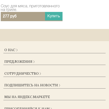
Соус для мяса, приготовленного
на гриле.
Купить
277 руб
О НАС
О КОМПАНИИ
ПРЕДЛОЖЕНИЯ
ДОСТАВКА И ОПЛАТА
ГАРАНТИИ
КАТАЛОГ
СОТРУДНИЧЕСТВО
ЖУРНАЛ
КОНТАКТЫ
ОПТОВИКАМ
СОГЛАСИЕ НА ОБРАБОТКУ ПЕРСОНАЛЬНЫХ ДАННЫХ
ПОДПИШИТЕСЬ НА НОВОСТИ
ПОСТАВЩИКАМ
ПОЛЬЗОВАТЕЛЬСКОЕ СОГЛАШЕНИЕ
КОРПОРАТИВНЫМ КЛИЕНТАМ
ПОЛИТИКА КОНФИДЕНЦИАЛЬНОСТИ
МЫ НА ЯНДЕКС.МАРКЕТЕ
ВАКАНСИИ
ОФЕРТА
ПРИСОЕДИНЯЙСЯ К НАМ