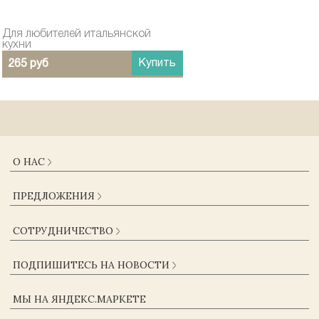
Для любителей итальянской
кухни
Купить
265 руб
О НАС
О КОМПАНИИ
ПРЕДЛОЖЕНИЯ
ДОСТАВКА И ОПЛАТА
ГАРАНТИИ
КАТАЛОГ
СОТРУДНИЧЕСТВО
ЖУРНАЛ
КОНТАКТЫ
ОПТОВИКАМ
СОГЛАСИЕ НА ОБРАБОТКУ ПЕРСОНАЛЬНЫХ ДАННЫХ
ПОДПИШИТЕСЬ НА НОВОСТИ
ПОСТАВЩИКАМ
ПОЛЬЗОВАТЕЛЬСКОЕ СОГЛАШЕНИЕ
КОРПОРАТИВНЫМ КЛИЕНТАМ
ПОЛИТИКА КОНФИДЕНЦИАЛЬНОСТИ
МЫ НА ЯНДЕКС.МАРКЕТЕ
ВАКАНСИИ
ОФЕРТА