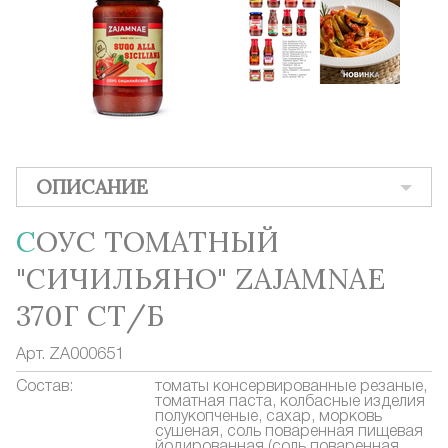
ОПИСАНИЕ
СОУС ТОМАТНЫЙ
"СИЧИЛЬЯНО" ZAJAMNAE
370Г СТ/Б
Арт.
ZA000651
Состав:
томаты консервированные резаные,
томатная паста, колбасные изделия
полукопченые, сахар, морковь
сушеная, соль поваренная пищевая
йодированная (соль поваренная