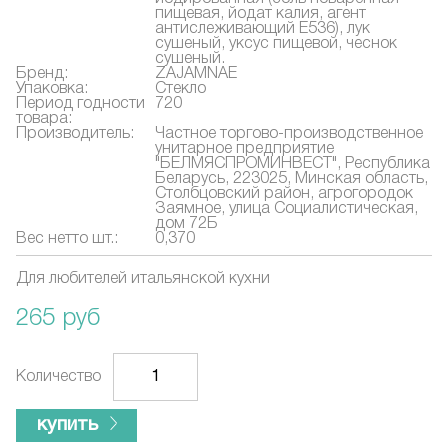
пищевая, йодат калия, агент
антислеживающий Е536), лук
сушеный, уксус пищевой, чеснок
сушеный.
Бренд:
ZAJAMNAE
Упаковка:
Стекло
Период годности
720
товара:
Производитель:
Частное торгово-производственное
унитарное предприятие
"БЕЛМЯСПРОМИНВЕСТ", Республика
Беларусь, 223025, Минская область,
Столбцовский район, агрогородок
Заямное, улица Социалистическая,
дом 72Б
Вес нетто шт.:
0,370
Для любителей итальянской кухни
265 руб
Количество
купить