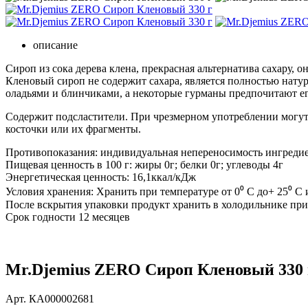
описание
Сироп из сока дерева клена, прекрасная альтернатива сахару,
Кленовый сироп не содержит сахара, является полностью натур
оладьями и блинчиками, а некоторые гурманы предпочитают ег
Содержит подсластители. При чрезмерном употреблении могут 
косточки или их фрагменты.
Противопоказания: индивидуальная непереносимость ингредие
Пищевая ценность в 100 г: жиры 0г; белки 0г; углеводы 4г
Энергетическая ценность: 16,1ккал/кДж
Условия хранения: Хранить при температуре от 0⁰ С до+ 25⁰ С
После вскрытия упаковки продукт хранить в холодильнике при 
Срок годности 12 месяцев
Mr.Djemius ZERO Сироп Кленовый 330 
Арт.
КА000002681