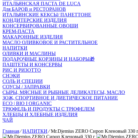
ИТАЛЬЯНСКАЯ ПАСТА DE LUCA
Для БАРОВ и РЕСТОРАНОВ
ИТАЛЬЯНСКИЕ КЕКСЫ/ ПАНЕТТОНЕ
КОНДИТЕРСКИЕ ИЗДЕЛИЯ
КОНСЕРВИРОВАННЫЕ ОВОЩИ
КРЕМ-ПАСТА
МАКАРОННЫЕ ИЗДЕЛИЯ
МАСЛО ОЛИВКОВОЕ И РАСТИТЕЛЬНОЕ
НАПИТКИ
ОЛИВКИ И МАСЛИНЫ
ПОДАРОЧНЫЕ КОРЗИНЫ И НАБОРЫ🎁
ПАШТЕТЫ И КОНСЕРВЫ
РИС И РИЗОТТО
СНЭКИ
СОЛЬ И СПЕЦИИ
СОУСЫ / ЗАПРАВКИ
СЫРЫ, МЯСНЫЕ И РЫБНЫЕ ДЕЛИКАТЕСЫ, МАСЛО
ЗОЖ, СПОРТИВНОЕ И ДИЕТИЧЕСКОЕ ПИТАНИЕ
ECO | BIO I ORGANIC
ТРЮФЕЛЬ И ПРОДУКТЫ С ТРЮФЕЛЕМ
ХЛЕБЦЫ И ХЛЕБНЫЕ ИЗДЕЛИЯ
ЧАЙ
Главная
⁄
НАПИТКИ
⁄
Mr.Djemius ZERO Сироп Кленовый 330 