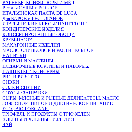
ВАРЕНЬЕ, КОНФИТЮРЫ И МЁД
Все для СУШИ и РОЛЛОВ
ИТАЛЬЯНСКАЯ ПАСТА DE LUCA
Для БАРОВ и РЕСТОРАНОВ
ИТАЛЬЯНСКИЕ КЕКСЫ/ ПАНЕТТОНЕ
КОНДИТЕРСКИЕ ИЗДЕЛИЯ
КОНСЕРВИРОВАННЫЕ ОВОЩИ
КРЕМ-ПАСТА
МАКАРОННЫЕ ИЗДЕЛИЯ
МАСЛО ОЛИВКОВОЕ И РАСТИТЕЛЬНОЕ
НАПИТКИ
ОЛИВКИ И МАСЛИНЫ
ПОДАРОЧНЫЕ КОРЗИНЫ И НАБОРЫ🎁
ПАШТЕТЫ И КОНСЕРВЫ
РИС И РИЗОТТО
СНЭКИ
СОЛЬ И СПЕЦИИ
СОУСЫ / ЗАПРАВКИ
СЫРЫ, МЯСНЫЕ И РЫБНЫЕ ДЕЛИКАТЕСЫ, МАСЛО
ЗОЖ, СПОРТИВНОЕ И ДИЕТИЧЕСКОЕ ПИТАНИЕ
ECO | BIO I ORGANIC
ТРЮФЕЛЬ И ПРОДУКТЫ С ТРЮФЕЛЕМ
ХЛЕБЦЫ И ХЛЕБНЫЕ ИЗДЕЛИЯ
ЧАЙ