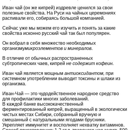
Иван чай (он же кипрей) издревле ценился за свои
полезные свойства. На Руси на чайных церемониях
распивали его, собираясь большой компанией.
Сейчас уже мы можем его изучить и понять за какие
свойства исконно русский чай так был популярен.
Он вобрал в себя множество необходимых
организму
микроэлементов и минералов
.
В отличие от обычных распространенных
субтропических чаев, кипрей
не содержит кофеин.
Иван чай является мощным
антиоксидантом,
при
системном употреблении выводит токсины и шлаки из
организма.
Иван-Чай — это чудодейственное народное средство
для профилактики многих заболеваний.
В каждой банке высококачественный
ферментированный кипрей, выращенный в экологически
чистых местах Сибири, собранный вручную и
смешанный с натуральными ягодами брусники.
Укрепляет иммунитет и восполняет нехватку витаминов.