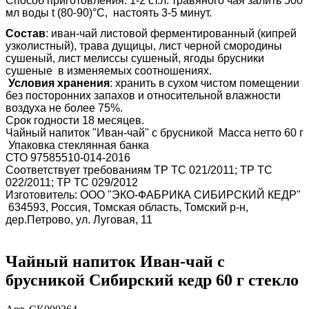
Способ приготовления: 1-2 ст.л. травяного чая залить 500
мл воды t (80-90)°С, настоять 3-5 минут.
Состав
: иван-чай листовой ферментированный (кипрей
узколистный), трава дущицы, лист черной смородины
сушеный, лист мелиссы сушеный, ягоды брусники
сушеные в изменяемых соотношениях.
Условия хранения
: хранить в сухом чистом помещении
без посторонних запахов и относительной влажности
воздуха не более 75%.
Срок годности 18 месяцев.
Чайный напиток "Иван-чай" с брусникой Масса нетто 60 г
Упаковка стеклянная банка
СТО 97585510-014-2016
Соответствует требованиям ТР ТС 021/2011; ТР ТС
022/2011; ТР ТС 029/2012
Изготовитель: ООО "ЭКО-ФАБРИКА СИБИРСКИЙ КЕДР"
634593, Россия, Томская область, Томский р-н,
дер.Петрово, ул. Луговая, 11
Чайный напиток Иван-чай с
брусникой Сибирский кедр 60 г стекло