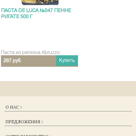
ПАСТА DE LUCA №047 ПЕННЕ
РИГАТЕ 500 Г
Паста из региона Abruzzo
Купить
287 руб
О НАС
О КОМПАНИИ
ПРЕДЛОЖЕНИЯ
ДОСТАВКА И ОПЛАТА
ГАРАНТИИ
КАТАЛОГ
ЖУРНАЛ