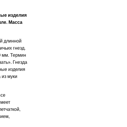
ные изделия
ле. Масса
ой длинной
ичьих гнезд.
0 мм.
Термин
зать»
. Гнезда
ные изделия
 из муки
все
имеет
летчаткой,
лием,