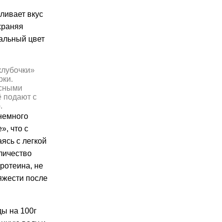
ливает вкус
храняя
ральный цвет
клубочки»
рки.
ясными
ё подают с
.
немного
», что с
аясь с легкой
личество
ротеина, не
яжести после
ды на 100г