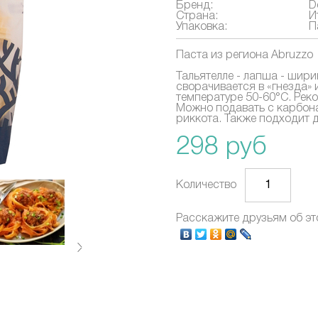
Бренд:
D
Страна:
И
Упаковка:
П
Паста из региона Abruzzo
Тальятелле - лапша - шири
сворачивается в «гнезда»
температуре 50-60°C. Рек
Можно подавать с карбона
риккота. Также подходит д
298 руб
Количество
Расскажите друзьям об эт