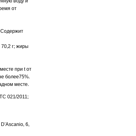
енную воду и
ремя от
я
. Содержит
 70,2 г; жиры
месте при t от
не более75%.
адном месте.
ТС 021/2011;
 D'Ascanio, 6,