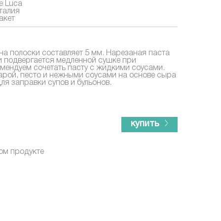
e Luca
талия
акет
на полоски составляет 5 мм. Нарезаная паста
 и подвергается медленной сушке при
омендуем сочетать пасту с жидкими соусами.
рой, песто и нежными соусами на основе сыра
ля заправки супов и бульонов.
купить
ом продукте