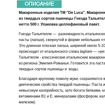
ОПИСАНИЕ
Макаронные изделия ТМ "De Luca". Макарон
из твердых сортов пшеницы Гнезда Тальятел
нетто 500 г. Упаковка целлофановый пакет.
Гнезда Тальятелле — разновидность итальянск
пасты (лапши), свернутой в форме небольших пт
Э
то длинная плоская лапша, шириной около 5-1
происходит от итальянского слова
tagliare
— «ре
Тальятелле -
классические итальянские макарон
из региона Эмилия-Романья.
Готовится эта паста
твердых сортов пшеницы и воды.
Благодаря крупному помолу муки, сохраняются 
диетические свойства твердой пшеницы. Паста 
невысокую калорийность, зато богата белками, к
витаминами B1 и E, минералами (фосфором, ка
железом).