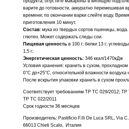
продукта; опустите макароны в кипящую подсол
варите до готовности, аккуратно перемешивая в
времени; по окончании варки слейте воду. Врем
приготовления 10 минут.
Состав
: мука из твердых сортов пшеницы, вода
глютен. Может содержать следы сои.
Пищевая ценность
в 100 г: белки 13 г; углеводы
1,5 г;
Энергетическая ценность
: 346 ккал/1470кДж
Условия хранения: хранить в сухом, прохладном 
0°С до+25°С, относительной влажности воздуха 
После вскрытия упаковки хранить в сухом прохл
Соответствует требованиям ТР ТС 029/2012; ТР 
ТР ТС 022/2011
Срок годности 36 месяцев
Производитель: Pastificio F.lli De Luca SRL, Via C.
66013 Chieti Scalo, Италия