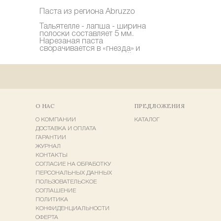
Паста из региона Abruzzo
Тальятелле - лапша - ширина
полоски составляет 5 мм.
Нарезаная паста
сворачивается в «гнезда» и
подвергается медленной
сушке при температуре 50-
60°C. Рекомендуем сочетать
пасту с жидкими соусами.
Можно подавать с
карбонарой, песто и нежными
соусами на основе сыра
О НАС
ПРЕДЛОЖЕНИЯ
риккота. Также подходит для
заправки супов и бульонов.
О КОМПАНИИ
КАТАЛОГ
298 руб
ДОСТАВКА И ОПЛАТА
Купить
ГАРАНТИИ
ЖУРНАЛ
КОНТАКТЫ
СОГЛАСИЕ НА ОБРАБОТКУ
ПЕРСОНАЛЬНЫХ ДАННЫХ
ПОЛЬЗОВАТЕЛЬСКОЕ
СОГЛАШЕНИЕ
ПОЛИТИКА
КОНФИДЕНЦИАЛЬНОСТИ
ОФЕРТА