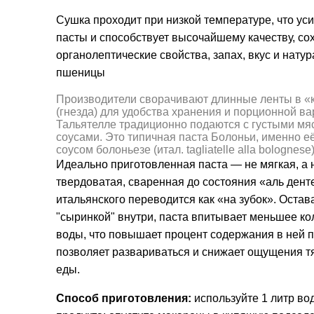
Сушка проходит при низкой температуре, что уси
пасты и способствует высочайшему качеству, со
органолептические свойства, запах, вкус и нату
пшеницы
Производители сворачивают длинные ленты в «
(гнезда) для удобства хранения и порционной ва
Тальятелле
традиционно подаются с густыми м
соусами
.
Это типичная паста Болоньи, именно е
соусом болоньезе (итал. tagliatelle alla bolognese)
Идеально приготовленная паста — не мягкая, а 
твердоватая, сваренная до состояния «аль денте
итальянского переводится как «на зубок». Остав
"сыринкой" внутри, паста впитывает меньшее ко
воды, что повышает процент содержания в ней п
позволяет развариваться и снижает ощущения т
еды.
Способ приготовления:
используйте 1 литр во