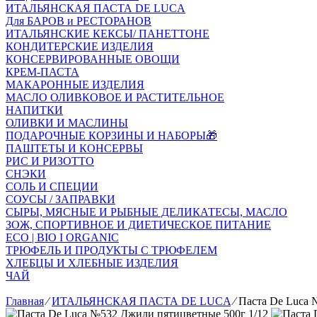
ИТАЛЬЯНСКАЯ ПАСТА DE LUCA
Для БАРОВ и РЕСТОРАНОВ
ИТАЛЬЯНСКИЕ КЕКСЫ/ ПАНЕТТОНЕ
КОНДИТЕРСКИЕ ИЗДЕЛИЯ
КОНСЕРВИРОВАННЫЕ ОВОЩИ
КРЕМ-ПАСТА
МАКАРОННЫЕ ИЗДЕЛИЯ
МАСЛО ОЛИВКОВОЕ И РАСТИТЕЛЬНОЕ
НАПИТКИ
ОЛИВКИ И МАСЛИНЫ
ПОДАРОЧНЫЕ КОРЗИНЫ И НАБОРЫ🎁
ПАШТЕТЫ И КОНСЕРВЫ
РИС И РИЗОТТО
СНЭКИ
СОЛЬ И СПЕЦИИ
СОУСЫ / ЗАПРАВКИ
СЫРЫ, МЯСНЫЕ И РЫБНЫЕ ДЕЛИКАТЕСЫ, МАСЛО
ЗОЖ, СПОРТИВНОЕ И ДИЕТИЧЕСКОЕ ПИТАНИЕ
ECO | BIO I ORGANIC
ТРЮФЕЛЬ И ПРОДУКТЫ С ТРЮФЕЛЕМ
ХЛЕБЦЫ И ХЛЕБНЫЕ ИЗДЕЛИЯ
ЧАЙ
Главная
⁄
ИТАЛЬЯНСКАЯ ПАСТА DE LUCA
⁄
Паста De Luca 