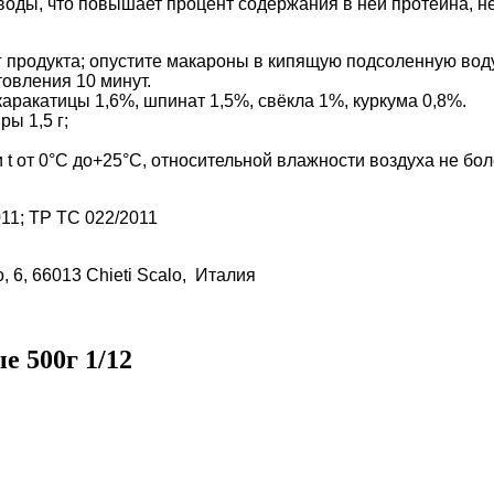
воды, что повышает процент содержания в ней протеина, н
г продукта; опустите макароны в кипящую подсоленную вод
товления 10 минут.
каракатицы 1,6%, шпинат 1,5%, свёкла 1%, куркума 0,8%.
иры 1,5 г;
 t от 0°С до+25°С, относительной влажности воздуха не бо
11; ТР ТС 022/2011
io, 6, 66013 Chieti Scalo, Италия
 500г 1/12