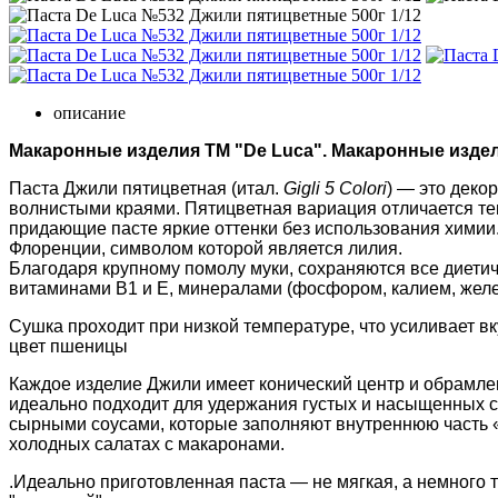
описание
Макаронные изделия ТМ "De Luca". Макаронные издел
Паста Джили пятицветная (итал.
Gigli 5 Colori
) — это деко
волнистыми краями. Пятицветная вариация отличается тем
придающие пасте яркие оттенки без использования химии
Флоренции, символом которой является лилия
.
Благодаря крупному помолу муки, сохраняются все диетич
витаминами B1 и E, минералами (фосфором, калием, желе
Сушка проходит при низкой температуре, что усиливает вк
цвет пшеницы
Каждое изделие Джили имеет конический центр и обрамле
идеально подходит для удержания густых и насыщенных со
сырными соусами, которые заполняют внутреннюю часть «
холодных салатах с макаронами.
.Идеально приготовленная паста — не мягкая, а немного т