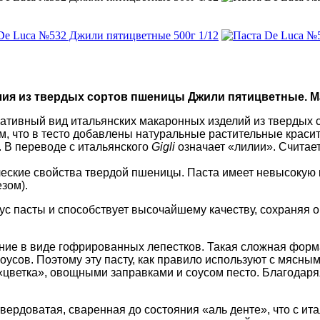
ия из твердых сортов пшеницы Джили пятицветные. Мас
ративный вид итальянских макаронных изделий из твердых
, что в тесто добавлены натуральные растительные красите
.
В переводе с итальянского
Gigli
означает «лилии»
.
Считает
еские свойства твердой пшеницы. Паста имеет невысокую ка
зом).
ус пасты и способствует высочайшему качеству, сохраняя о
ние в виде гофрированных лепестков. Такая сложная форм
усов. Поэтому эту пасту, как правило используют с
мясным
цветка», овощными заправками и соусом песто. Благодаряя
вердоватая, сваренная до состояния «аль денте», что с ита