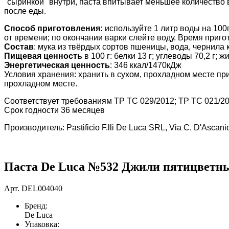
"сыринкой" внутри, паста впитывает меньшее количество 
после еды.
Способ приготовления:
используйте 1 литр воды на 100
от времени; по окончании варки слейте воду. Время приго
Состав
: мука из твёрдых сортов пшеницы, вода, чернила 
Пищевая ценность
в 100 г: белки 13 г; углеводы 70,2 г; ж
Энергетическая ценность
: 346 ккал/1470кДж
Условия хранения: хранить в сухом, прохладном месте при
прохладном месте.
Соответствует требованиям ТР ТС 029/2012; ТР ТС 021/20
Срок годности 36 месяцев
Производитель: Pastificio F.lli De Luca SRL, Via C. D'Ascan
Паста De Luca №532 Джили пятицветные
Арт.
DEL004040
Бренд:
De Luca
Упаковка: