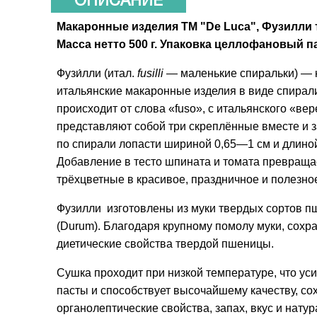
ОПИСАНИЕ
Макаронные изделия ТМ "De Luca", Фузилли 
Масса нетто 500 г. Упаковка целлофановый п
Фузи́лли (итал.
fusilli
— маленькие спиральки) — 
итальянские макаронные изделия в виде спирал
происходит от слова «fuso», с итальянского «вер
представляют собой три скреплённые вместе и 
по спирали лопасти шириной 0,65—1 см и длиной
Добавление в тесто шпината и томата превраща
трёхцветные в красивое, праздничное и полезно
Фузилли
изготовлены из муки твердых сортов 
(Durum). Благодаря крупному помолу муки, сохр
диетические свойства твердой пшеницы.
Сушка проходит при низкой температуре, что уси
пасты и способствует высочайшему качеству, со
органолептические свойства, запах, вкус и нату