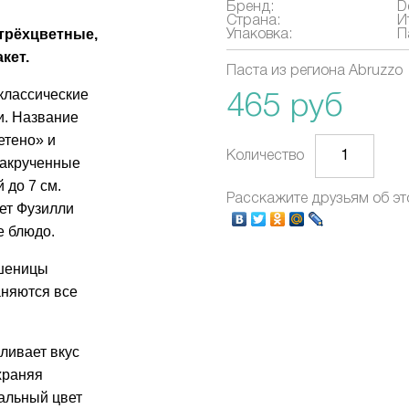
Бренд:
D
Страна:
И
трёхцветные,
Упаковка:
П
акет.
Паста из региона Abruzzo
классические
465 руб
и. Название
етено» и
Количество
закрученные
 до 7 см.
Расскажите друзьям об эт
ет Фузилли
е блюдо.
пшеницы
аняются все
ливает вкус
храняя
ральный цвет