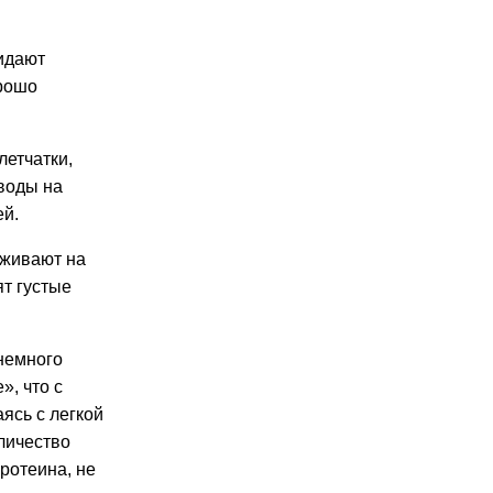
ридают
орошо
летчатки,
воды на
ей.
живают на
ят густые
немного
», что с
аясь с легкой
личество
ротеина, не