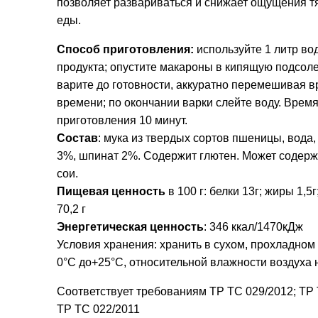
позволяет развариваться и снижает ощущения т
еды.
Способ приготовления:
используйте 1 литр во
продукта; опустите макароны в кипящую подсол
варите до готовности, аккуратно перемешивая в
времени; по окончании варки слейте воду. Врем
приготовления 10 минут.
Состав
: мука из твердых сортов пшеницы, вода
3%, шпинат 2%. Содержит глютен. Может содерж
сои.
Пищевая ценность
в 100 г: белки 13г; жиры 1,5
70,2 г
Энергетическая ценность
: 346 ккал/1470кДж
Условия хранения: хранить в сухом, прохладном 
0°С до+25°С, относительной влажности воздуха 
Соответствует требованиям ТР ТС 029/2012; ТР 
ТР ТС 022/2011