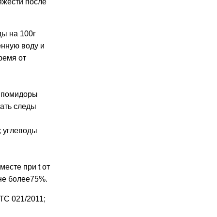
яжести после
ды на 100г
енную воду и
ремя от
я
, помидоры
ать следы
г; углеводы
месте при t от
не более75%.
ТС 021/2011;