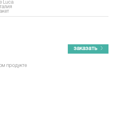
e Luca
талия
акет
заказать
ом продукте