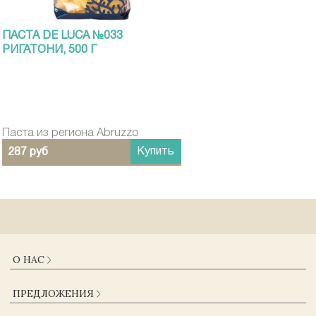
ПАСТА DE LUCA №033
РИГАТОНИ, 500 Г
Паста из региона Abruzzo
Купить
287 руб
О НАС
О КОМПАНИИ
ПРЕДЛОЖЕНИЯ
ДОСТАВКА И ОПЛАТА
ГАРАНТИИ
КАТАЛОГ