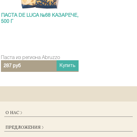
ПАСТА DE LUCA №68 КАЗАРЕЧЕ,
500 Г
Паста из региона Abruzzo
Купить
287 руб
О НАС
О КОМПАНИИ
ПРЕДЛОЖЕНИЯ
ДОСТАВКА И ОПЛАТА
ГАРАНТИИ
КАТАЛОГ