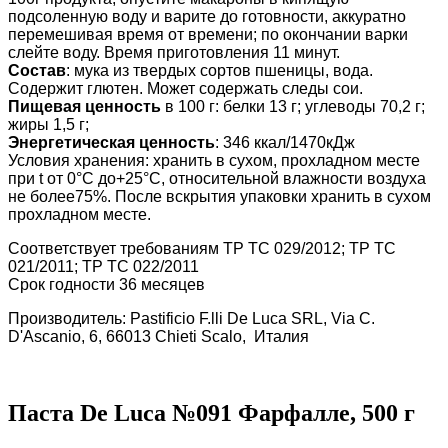
подсоленную воду и варите до готовности, аккуратно
перемешивая время от времени; по окончании варки
слейте воду. Время приготовления 11 минут.
Состав
: мука из твердых сортов пшеницы, вода.
Содержит глютен. Может содержать следы сои.
Пищевая ценность
в 100 г: белки 13 г; углеводы 70,2 г;
жиры 1,5 г;
Энергетическая ценность
: 346 ккал/1470кДж
Условия хранения: хранить в сухом, прохладном месте
при t от 0°С до+25°С, относительной влажности воздуха
не более75%. После вскрытия упаковки хранить в сухом
прохладном месте.
Соответствует требованиям ТР ТС 029/2012; ТР ТС
021/2011; ТР ТС 022/2011
Срок годности 36 месяцев
Производитель: Pastificio F.lli De Luca SRL, Via C.
D'Ascanio, 6, 66013 Chieti Scalo, Италия
Паста De Luca №091 Фарфалле, 500 г