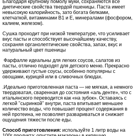
Благодаря крупному помолу муки, сохраняются все
диетические свойства твердой пшеницы. Паста имеет
невысокую калорийность, зато богата белками,
клетчаткой, витаминами B1 и E, минералами (фосфором,
калием, железом).
Сушка проходит при низкой температуре, что усиливает
вкус пасты и способствует высочайшему качеству,
сохраняя органолептические свойства, запах, вкус и
натуральный цвет пшеницы
Фарфалле идеальны для легких соусов, салатов из
пасты, отлично подходят для детского меню.
Прекрасно
удерживают густые соусы, особенно популярны с
овощами, курицей или в сливочных блюдах.
.
Идеально приготовленная паста — не мягкая, а немного
твердоватая, сваренная до состояния «аль денте», что с
итальянского переводится как «на зубок». Оставаясь с
легкой "сыринкой" внутри, паста впитывает меньшее
количество воды, что повышает процент содержания в
ней протеина, не позволяет развариваться и снижает
ощущения тяжести после еды.
Способ приготовления:
используйте 1 литр воды на
100г продукта; опустите макароны в кипящую