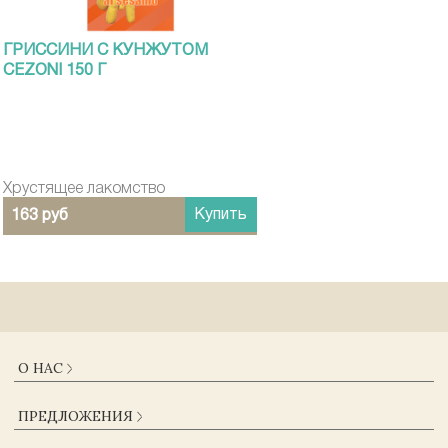
ГРИССИНИ С КУНЖУТОМ
CEZONI 150 Г
Хрустящее лакомство
Купить
163 руб
О НАС
О КОМПАНИИ
ПРЕДЛОЖЕНИЯ
ДОСТАВКА И ОПЛАТА
ГАРАНТИИ
КАТАЛОГ