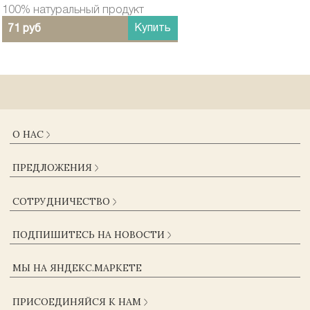
100% натуральный продукт
Купить
71 руб
О НАС
О КОМПАНИИ
ПРЕДЛОЖЕНИЯ
ДОСТАВКА И ОПЛАТА
ГАРАНТИИ
КАТАЛОГ
СОТРУДНИЧЕСТВО
ЖУРНАЛ
КОНТАКТЫ
ОПТОВИКАМ
СОГЛАСИЕ НА ОБРАБОТКУ ПЕРСОНАЛЬНЫХ ДАННЫХ
ПОДПИШИТЕСЬ НА НОВОСТИ
ПОСТАВЩИКАМ
ПОЛЬЗОВАТЕЛЬСКОЕ СОГЛАШЕНИЕ
КОРПОРАТИВНЫМ КЛИЕНТАМ
ПОЛИТИКА КОНФИДЕНЦИАЛЬНОСТИ
МЫ НА ЯНДЕКС.МАРКЕТЕ
ВАКАНСИИ
ОФЕРТА
ПРИСОЕДИНЯЙСЯ К НАМ