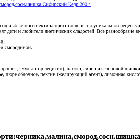
ягод и яблочного пектина приготовлены по уникальной рецепт
нят дети и любители диетических сладостей. Все разнообразие в
й;
ой смородиной.
-порошок, эмульгатор лецитин), патока, сироп из сосновой шишки
 пюре яблочное, пектин (желирующий агент), лимонная кислота
орти:черника,малина,смород,сосн.шишка