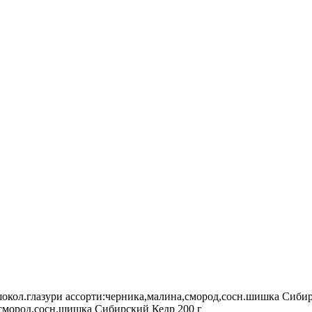
окол.глазури ассорти:черника,малина,смород,сосн.шишка Сибир